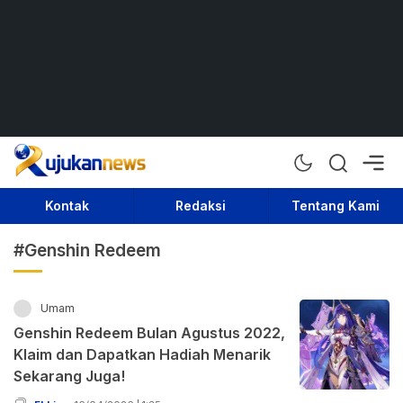
Rujukan News
Satu Rujukan Sejuta Informasi
Kontak
Redaksi
Tentang Kami
#Genshin Redeem
Umam
Genshin Redeem Bulan Agustus 2022,
Klaim dan Dapatkan Hadiah Menarik
Sekarang Juga!