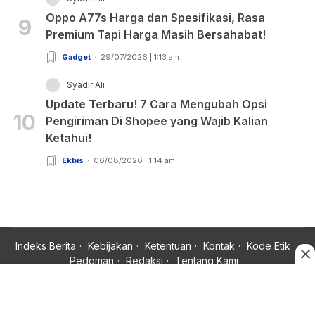
Oppo A77s Harga dan Spesifikasi, Rasa
9
Premium Tapi Harga Masih Bersahabat!
Gadget
29/07/2026 | 1:13 am
Syadir Ali
Update Terbaru! 7 Cara Mengubah Opsi
10
Pengiriman Di Shopee yang Wajib Kalian
Ketahui!
Ekbis
06/08/2026 | 1:14 am
Indeks Berita
Kebijakan
Ketentuan
Kontak
Kode Etik
Pedoman
Redaksi
Tentang Kami
Copyright © 2024 Rujukan News, Satu Rujukan Sejuta Informasi.
All rights reserved.