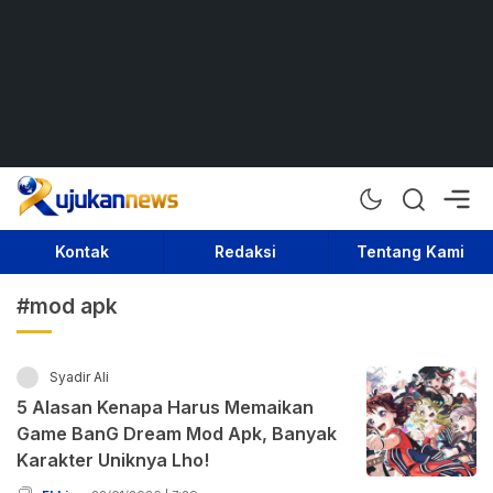
Rujukan News
Satu Rujukan Sejuta Informasi
Kontak
Redaksi
Tentang Kami
#mod apk
Syadir Ali
5 Alasan Kenapa Harus Memaikan
Game BanG Dream Mod Apk, Banyak
Karakter Uniknya Lho!