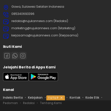
Gowa, Sulawesi Selatan Indonesia
085340693396
redaksi@rujukannews.com (Redaksi)
marketing@rujukannews.com (Marketing)
kerjasama@rujukannews.com (Kerjasama)
Ikuti Kami
Jelajahi Berita di Apps Kami
Kanal
Indeks Berita
Kebijakan
Ketentuan
Kontak
Kode Etik
TUTUP
Pedoman
Redaksi
Tentang Kami