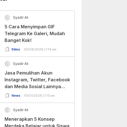
Syadir Ali
5 Cara Menyimpan GIF
Telegram Ke Galeri, Mudah
Banget Kok!
Ekbis
05/08/2026 | 1:14 am
Syadir Ali
Jasa Pemulihan Akun
Instagram, Twitter, Facebook
dan Media Sosial Lainnya
(Update Terbaru 2022)
News
13/07/2026 | 1:13 am
Syadir Ali
Menerapkan 5 Konsep
Merdeka Belajar untuk Siswa