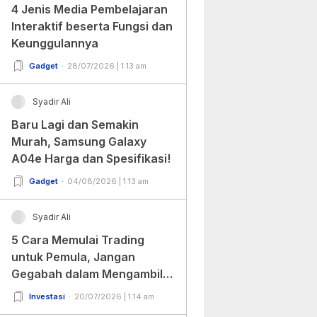
4 Jenis Media Pembelajaran
Interaktif beserta Fungsi dan
Keunggulannya
Gadget
28/07/2026 | 1:13 am
Syadir Ali
Baru Lagi dan Semakin
Murah, Samsung Galaxy
A04e Harga dan Spesifikasi!
Gadget
04/08/2026 | 1:13 am
Syadir Ali
5 Cara Memulai Trading
untuk Pemula, Jangan
Gegabah dalam Mengambil
Keputusan!
Investasi
20/07/2026 | 1:14 am