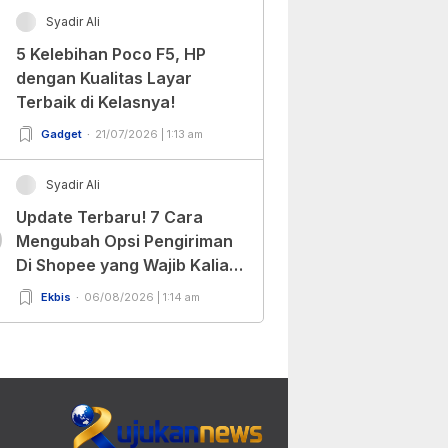
Syadir Ali
5 Kelebihan Poco F5, HP
dengan Kualitas Layar
Terbaik di Kelasnya!
Gadget
21/07/2026 | 1:13 am
Syadir Ali
Update Terbaru! 7 Cara
0
Mengubah Opsi Pengiriman
Di Shopee yang Wajib Kalian
Ketahui!
Ekbis
06/08/2026 | 1:14 am