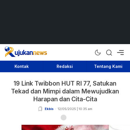
Rujukan News
Satu Rujukan Sejuta Informasi
Kontak
Redaksi
Tentang Kami
19 Link Twibbon HUT RI 77, Satukan
Tekad dan Mimpi dalam Mewujudkan
Harapan dan Cita-Cita
Ekbis
12/05/2025 | 10:35 am