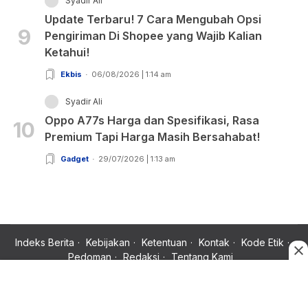
Syadir Ali
Update Terbaru! 7 Cara Mengubah Opsi
9
Pengiriman Di Shopee yang Wajib Kalian
Ketahui!
Ekbis
06/08/2026 | 1:14 am
Syadir Ali
Oppo A77s Harga dan Spesifikasi, Rasa
10
Premium Tapi Harga Masih Bersahabat!
Gadget
29/07/2026 | 1:13 am
Indeks Berita
Kebijakan
Ketentuan
Kontak
Kode Etik
Pedoman
Redaksi
Tentang Kami
Copyright © 2024 Rujukan News, Satu Rujukan Sejuta Informasi.
All rights reserved.