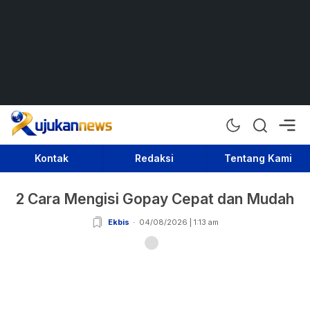
Rujukan News
Satu Rujukan Sejuta Informasi
Kontak
Redaksi
Tentang Kami
2 Cara Mengisi Gopay Cepat dan Mudah
Ekbis
04/08/2026 | 1:13 am