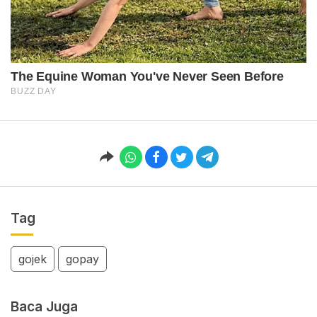
Tag
gojek
gopay
Baca Juga