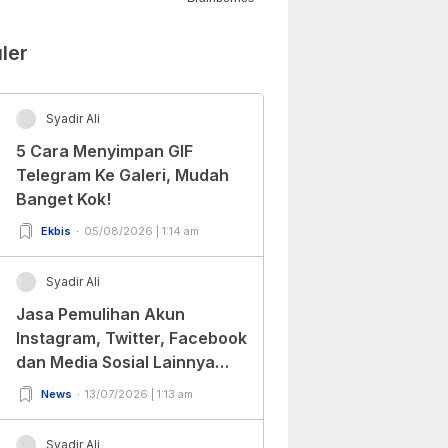
ler
Syadir Ali
5 Cara Menyimpan GIF
Telegram Ke Galeri, Mudah
Banget Kok!
Ekbis
05/08/2026 | 1:14 am
Syadir Ali
Jasa Pemulihan Akun
Instagram, Twitter, Facebook
dan Media Sosial Lainnya
(Update Terbaru 2022)
News
13/07/2026 | 1:13 am
Syadir Ali