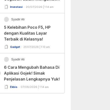
Keputusan!
Investasi
20/07/2026 | 1:14 am
Syadir Ali
5 Kelebihan Poco F5, HP
dengan Kualitas Layar
Terbaik di Kelasnya!
Gadget
21/07/2026 | 1:13 am
Syadir Ali
6 Cara Mengubah Bahasa Di
0
Aplikasi Gojek! Simak
Penjelasan Lengkapnya Yuk!
Ekbis
07/08/2026 | 1:14 am