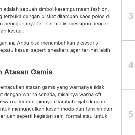
an adalah sebuah simbol kesempurnaan fashion.
3
terbuka dengan plisket ditambah kaos polos di
pun penggunanya terlihat modis meskipun dengan
an kasual.
igan ini, Anda bisa menambahkan aksesoris
epatu kasual seperti sneakers agar terlihat lebih
.
4
n Atasan Gamis
memadukan atasan gamis yang warnanya tidak
ket dengan warna senada, misalnya warna off
a-warna lembut lainnya ditambah hijab dengan
untuk memunculkan kesan modis dan feminin dan
5
erluan seperti kegiatan semi formal atau untuk