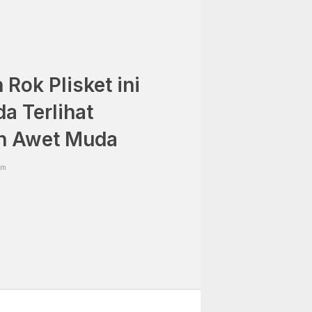
Rok Plisket ini
a Terlihat
n Awet Muda
am