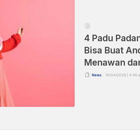
4 Padu Padan 
Bisa Buat And
Menawan da
News
19/04/2026 | 4:36 