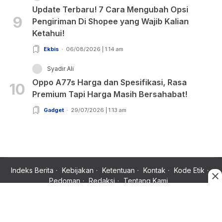
Update Terbaru! 7 Cara Mengubah Opsi
9
Pengiriman Di Shopee yang Wajib Kalian
Ketahui!
Ekbis
06/08/2026 | 1:14 am
Syadir Ali
Oppo A77s Harga dan Spesifikasi, Rasa
10
Premium Tapi Harga Masih Bersahabat!
Gadget
29/07/2026 | 1:13 am
Indeks Berita
Kebijakan
Ketentuan
Kontak
Kode Etik
Pedoman
Redaksi
Tentang Kami
Copyright © 2024 Rujukan News, Satu Rujukan Sejuta Informasi.
All rights reserved.