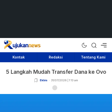
Rujukan News
Satu Rujukan Sejuta Informasi
Kontak
Redaksi
Tentang Kami
5 Langkah Mudah Transfer Dana ke Ovo
Ekbis
31/07/2026 | 1:13 am