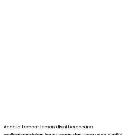
Apabila temen-teman disini berencana
melipatgandakan keuntungan dari uang yang dimiliki,