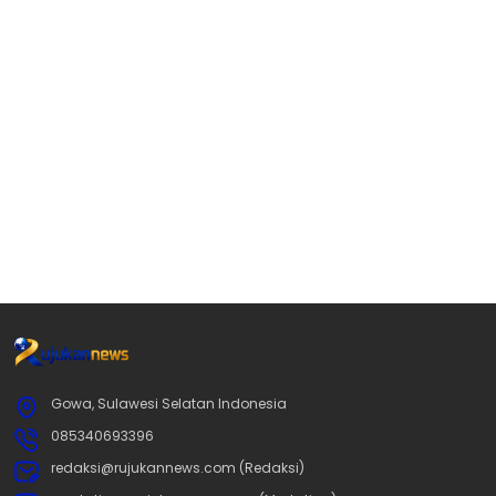
Gowa, Sulawesi Selatan Indonesia
085340693396
redaksi@rujukannews.com (Redaksi)