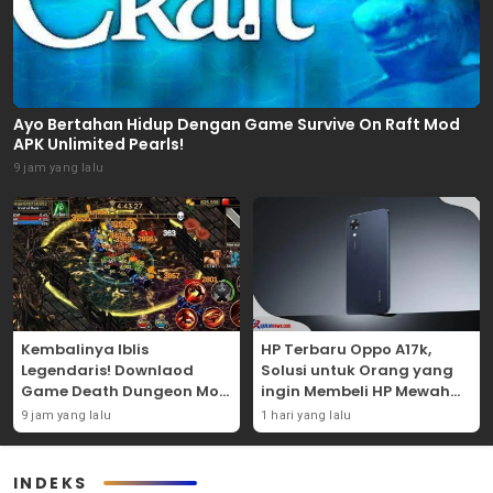
Ayo Bertahan Hidup Dengan Game Survive On Raft Mod
APK Unlimited Pearls!
9 jam yang lalu
Kembalinya Iblis
HP Terbaru Oppo A17k,
Legendaris! Downlaod
Solusi untuk Orang yang
Game Death Dungeon Mod
ingin Membeli HP Mewah
APK Dan Mainkan
Tapi Murah!
9 jam yang lalu
1 hari yang lalu
Sekarang Juga!
INDEKS