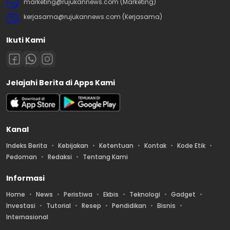
marketing@rujukannews.com (Marketing)
kerjasama@rujukannews.com (Kerjasama)
Ikuti Kami
Jelajahi Berita di Apps Kami
Kanal
Indeks Berita
Kebijakan
Ketentuan
Kontak
Kode Etik
Pedoman
Redaksi
Tentang Kami
Informasi
Home
News
Peristiwa
Ekbis
Teknologi
Gadget
Investasi
Tutorial
Resep
Pendidikan
Bisnis
Internasional