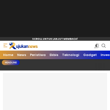
Home
News
Peristiwa
Ekbis
Teknologi
Gadget
Inves
HEADLINE