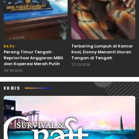
Terbaring Lumpuh di Kamar
BARU
Perang Timur Tengah:
Kost, Donny Menanti Uluran
Reprioritasi Anggaran MBG
Tangan di Tengah
dan Koperasi Merah Putih
Keterbatasan
27/02/2026
24/04/2026
EKBIS