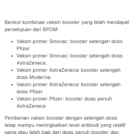
Berikut kombinasi vaksin booster yang telah mendapat
persetujuan dari BPOM:
Vaksin primer Sinovac: booster setengah dosis
Pfizer
Vaksin primer Sinovac: booster setengah dosis
AstraZeneca.
Vaksin primer AstraZeneca: booster setengah
dosis Moderna.
Vaksin primer AstraZeneca: booster setengah
dosis Pfizer
Vaksin primer Pfizer: booster dosis penuh
AstraZeneca
Pemberian vaksin booster dengan setengah dosis
tetap mampu meningkatkan level antibodi yang relatif
sama atau lebih baik dari dosis penuh booster dan