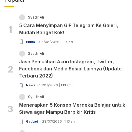
Syadir Ali
5 Cara Menyimpan GIF Telegram Ke Galeri,
1
Mudah Banget Kok!
Ekbis
05/08/2026 | 1:14 am
Syadir Ali
Jasa Pemulihan Akun Instagram, Twitter,
2
Facebook dan Media Sosial Lainnya (Update
Terbaru 2022)
News
13/07/2026 | 1:13 am
Syadir Ali
Menerapkan 5 Konsep Merdeka Belajar untuk
3
Siswa agar Mampu Berpikir Kritis
Gadget
29/07/2026 | 1:13 am