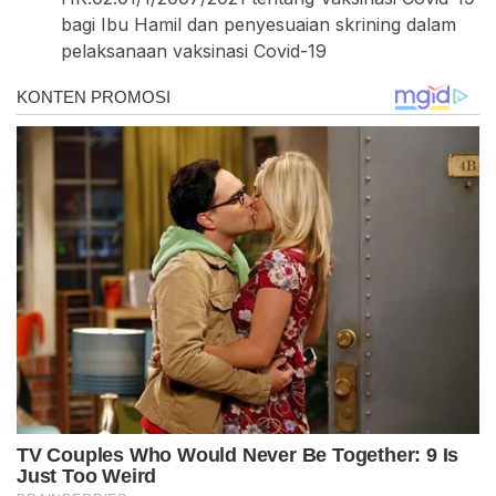
bagi Ibu Hamil dan penyesuaian skrining dalam
pelaksanaan vaksinasi Covid-19