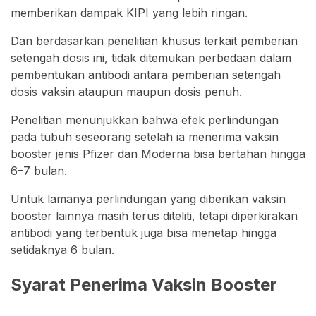
memberikan dampak KIPI yang lebih ringan.
Dan berdasarkan penelitian khusus terkait pemberian
setengah dosis ini, tidak ditemukan perbedaan dalam
pembentukan antibodi antara pemberian setengah
dosis vaksin ataupun maupun dosis penuh.
Penelitian menunjukkan bahwa efek perlindungan
pada tubuh seseorang setelah ia menerima vaksin
booster jenis Pfizer dan Moderna bisa bertahan hingga
6–7 bulan.
Untuk lamanya perlindungan yang diberikan vaksin
booster lainnya masih terus diteliti, tetapi diperkirakan
antibodi yang terbentuk juga bisa menetap hingga
setidaknya 6 bulan.
Syarat Penerima Vaksin Booster