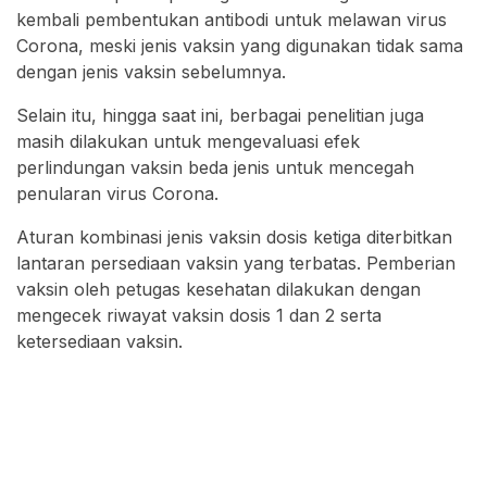
kembali pembentukan antibodi untuk melawan virus
Corona, meski jenis vaksin yang digunakan tidak sama
dengan jenis vaksin sebelumnya.
Selain itu, hingga saat ini, berbagai penelitian juga
masih dilakukan untuk mengevaluasi efek
perlindungan vaksin beda jenis untuk mencegah
penularan virus Corona.
Aturan kombinasi jenis vaksin dosis ketiga diterbitkan
lantaran persediaan vaksin yang terbatas. Pemberian
vaksin oleh petugas kesehatan dilakukan dengan
mengecek riwayat vaksin dosis 1 dan 2 serta
ketersediaan vaksin.