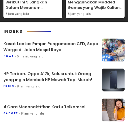
Berikut Ini 9 Langkah
Menggunakan Modded
Dalam Menanam
Games yang Wajib Kalian
Tanaman Carpet Seed Di
Coba Sendiri!
8 jam yang lalu
8 jam yang lalu
Aquascape!
INDEKS
Kasat Lantas Pimpin Pengamanan CFD, Sapa
Warga di Jalan Masjid Raya
5 menit yang lalu
GOWA
HP Terbaru Oppo A17k, Solusi untuk Orang
yang ingin Membeli HP Mewah Tapi Murah!
8 jam yang lalu
EKBIS
4 Cara Menonaktifkan Kartu Telkomsel
8 jam yang lalu
GADGET