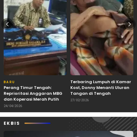
Terbaring Lumpuh di Kamar
BARU
Perang Timur Tengah:
Kost, Donny Menanti Uluran
Reprioritasi Anggaran MBG
Tangan di Tengah
dan Koperasi Merah Putih
Keterbatasan
27/02/2026
24/04/2026
EKBIS