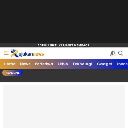
Home
News
Peristiwa
Ekbis
Teknologi
Gadget
Inves
HEADLINE