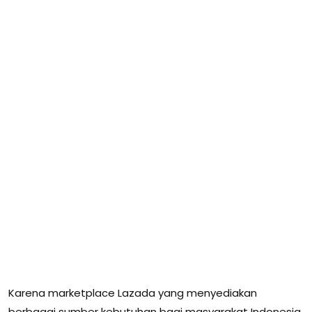
Karena marketplace Lazada yang menyediakan
berbagai sumber kebutuhan bagi masyarakat Indonesia,