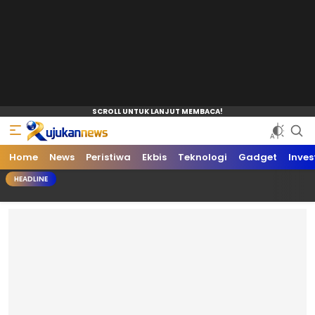
Home
News
Peristiwa
Ekbis
Teknologi
Gadget
Inves
HEADLINE