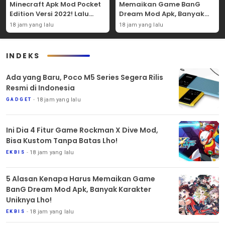
Minecraft Apk Mod Pocket
Memaikan Game BanG
Edition Versi 2022! Lalu
Dream Mod Apk, Banyak
Nikmati 5 Fitur
Karakter Uniknya Lho!
18 jam yang lalu
18 jam yang lalu
Menariknya!
INDEKS
Ada yang Baru, Poco M5 Series Segera Rilis
Resmi di Indonesia
18 jam yang lalu
GADGET
Ini Dia 4 Fitur Game Rockman X Dive Mod,
Bisa Kustom Tanpa Batas Lho!
18 jam yang lalu
EKBIS
5 Alasan Kenapa Harus Memaikan Game
BanG Dream Mod Apk, Banyak Karakter
Uniknya Lho!
18 jam yang lalu
EKBIS