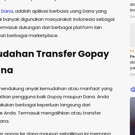
da
In
n
Dana
, adalah aplikasi berbasis uang Dana yang
Ba
2 
i banyak digunakan masyarakat Indonesia sebagai
ol
termasuk dukungan dari berbagai platform lain
di
ari berbagai marketplace.
dahan Transfer Gopay
EK
Pe
da
ana
ya
Ke
2 
k mendukung anyak kemudahan atau manfaat yang
atkan pengguna baik Gopay maupun Dana. Anda
kukan berbagai keperluan langsung dari
 Anda. Termasuk mengalihkan atau transfer
ana.
sfer gopay ke dana maupun sebaliknya ini memang