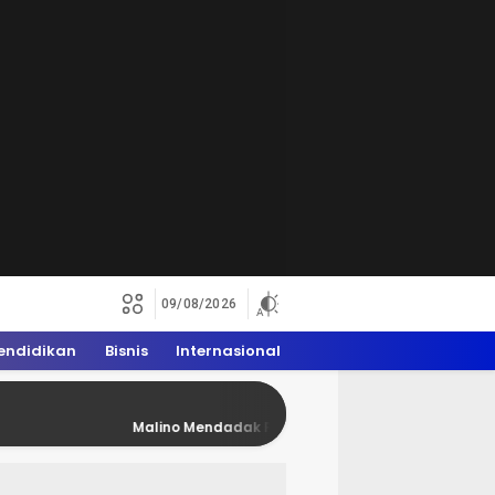
09/08/2026
endidikan
Bisnis
Internasional
Malino Mendadak Penuh Rider Trail, WAM 2026 Dongkrak Eko