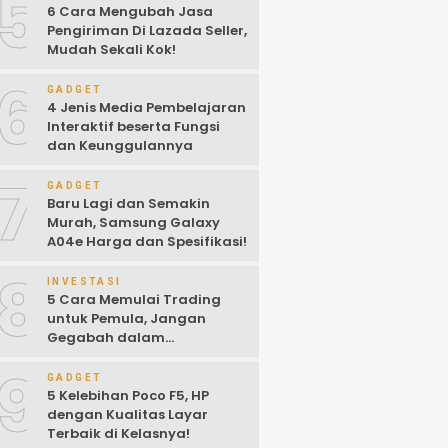
5
6 Cara Mengubah Jasa
Pengiriman Di Lazada Seller,
Mudah Sekali Kok!
6
GADGET
4 Jenis Media Pembelajaran
Interaktif beserta Fungsi
dan Keunggulannya
7
GADGET
Baru Lagi dan Semakin
Murah, Samsung Galaxy
A04e Harga dan Spesifikasi!
8
INVESTASI
5 Cara Memulai Trading
untuk Pemula, Jangan
Gegabah dalam
Mengambil Keputusan!
9
GADGET
5 Kelebihan Poco F5, HP
dengan Kualitas Layar
Terbaik di Kelasnya!