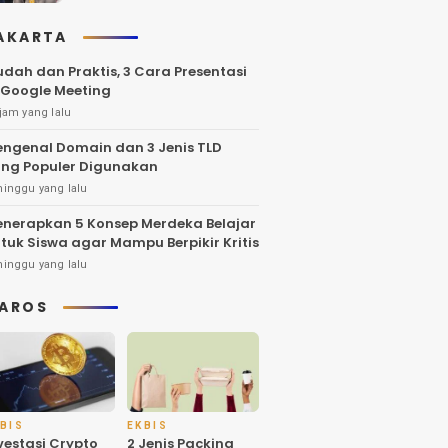
AKARTA
dah dan Praktis, 3 Cara Presentasi
 Google Meeting
jam yang lalu
ngenal Domain dan 3 Jenis TLD
ng Populer Digunakan
minggu yang lalu
nerapkan 5 Konsep Merdeka Belajar
tuk Siswa agar Mampu Berpikir Kritis
minggu yang lalu
AROS
BIS
EKBIS
vestasi Crypto
2 Jenis Packing