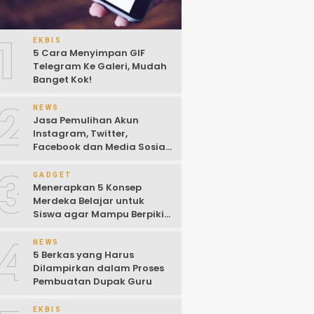
1
EKBIS
5 Cara Menyimpan GIF
Telegram Ke Galeri, Mudah
Banget Kok!
2
NEWS
Jasa Pemulihan Akun
Instagram, Twitter,
Facebook dan Media Sosial
Lainnya (Update Terbaru
3
2022)
GADGET
Menerapkan 5 Konsep
Merdeka Belajar untuk
Siswa agar Mampu Berpikir
Kritis
4
NEWS
5 Berkas yang Harus
Dilampirkan dalam Proses
Pembuatan Dupak Guru
EKBIS