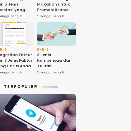
n 5 Jenis
Makanan untuk
vestasi yang
Promosi Usaha
nyak Diminati
dan Higienitas
minggu yang lalu
2 minggu yang lalu
eh Investornya
Produk
 Indonesia
BIS
EKBIS
ngertian Faktur
3 Jenis
n 2 Jenis Faktur
Kompensasi dan
ng Harus Anda
Tujuan
tahui
Pemberiannya
minggu yang lalu
2 minggu yang lalu
yang Harus Anda
Ketahui
TERPOPULER