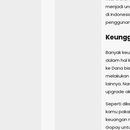
menjadi un
di Indones
penggunan
Keungg
Banyak keu
dalam hal 
ke Dana bi
melakukan 
lainnya. N
upgrade ak
Seperti di
kamu pakai
keuangan m
Gopay untu