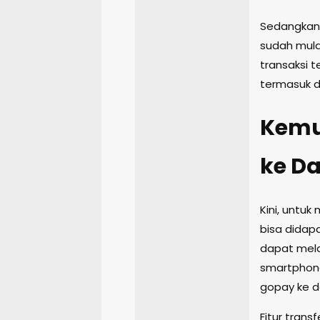
Sedangka
sudah mula
transaksi 
termasuk d
Kemu
ke D
Kini, untu
bisa didap
dapat mela
smartphone
gopay ke d
Fitur tran