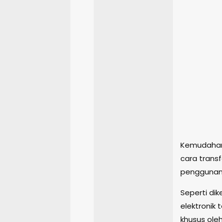
Kemudahan 
cara trans
penggunany
Seperti di
elektronik
khusus oleh