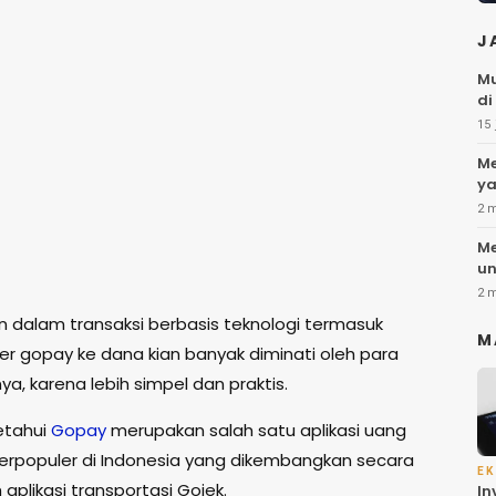
J
Mu
di
15 
Me
ya
2 
Me
un
2 
dalam transaksi berbasis teknologi termasuk
M
fer gopay ke dana kian banyak diminati oleh para
a, karena lebih simpel dan praktis.
ketahui
Gopay
merupakan salah satu aplikasi uang
 terpopuler di Indonesia yang dikembangkan secara
EK
 aplikasi transportasi Gojek.
In