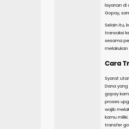
layanan di 
Gopay, samp
Selain itu
transaksi k
sesama pe
melakukan 
Cara T
Syarat uta
Dana yang 
gopay kamu
proses upg
wajib mela
kamu miliki
transfer g