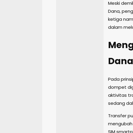
Meski demi
Dana, peng
ketiga na
dalam mela
Menge
Dan
Pada prinsi
dompet digi
aktivitas t
sedang da
Transfer pu
mengubah n
SIM smartp