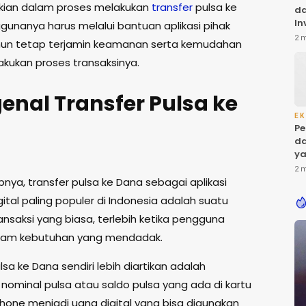
kian dalam proses melakukan
transfer
pulsa ke
da
In
gunanya harus melalui bantuan aplikasi pihak
Ba
2 
mun tetap terjamin keamanan serta kemudahan
ol
kukan proses transaksinya.
di
nal Transfer Pulsa ke
EK
Pe
a
da
ya
Ke
2 
pnya, transfer pulsa ke Dana sebagai aplikasi
tal paling populer di Indonesia adalah suatu
ransaksi yang biasa, terlebih ketika pengguna
lam kebutuhan yang mendadak.
lsa ke Dana sendiri lebih diartikan adalah
ominal pulsa atau saldo pulsa yang ada di kartu
hone menjadi uang digital yang bisa digunakan