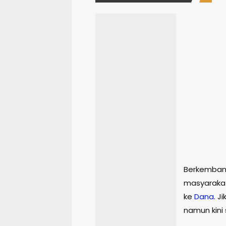
Berkembang
masyarakat
ke
Dana
. J
namun kini