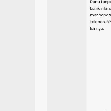
Dana tanpa
kamu nikma
mendapatka
telepon, BP
lainnya.