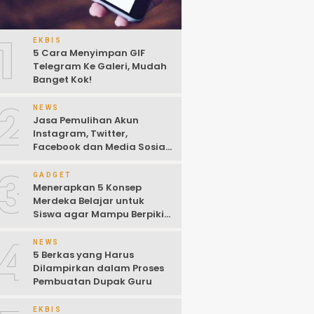
1
EKBIS
5 Cara Menyimpan GIF
Telegram Ke Galeri, Mudah
Banget Kok!
2
NEWS
Jasa Pemulihan Akun
Instagram, Twitter,
Facebook dan Media Sosial
Lainnya (Update Terbaru
3
2022)
GADGET
Menerapkan 5 Konsep
Merdeka Belajar untuk
Siswa agar Mampu Berpikir
Kritis
4
NEWS
5 Berkas yang Harus
Dilampirkan dalam Proses
Pembuatan Dupak Guru
EKBIS