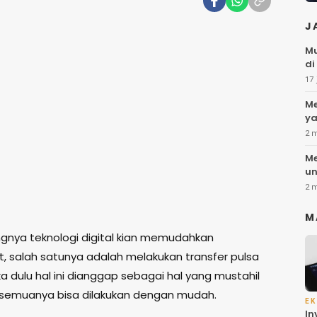
J
Mu
di
17 
Me
ya
2 
Me
un
2 
M
nya teknologi digital kian memudahkan
, salah satunya adalah melakukan transfer pulsa
ika dulu hal ini dianggap sebagai hal yang mustahil
 semuanya bisa dilakukan dengan mudah.
EK
In