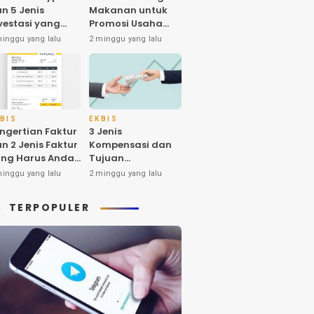
n 5 Jenis
Makanan untuk
vestasi yang
Promosi Usaha
nyak Diminati
dan Higienitas
minggu yang lalu
2 minggu yang lalu
eh Investornya
Produk
 Indonesia
BIS
EKBIS
ngertian Faktur
3 Jenis
n 2 Jenis Faktur
Kompensasi dan
ng Harus Anda
Tujuan
tahui
Pemberiannya
minggu yang lalu
2 minggu yang lalu
yang Harus Anda
Ketahui
TERPOPULER