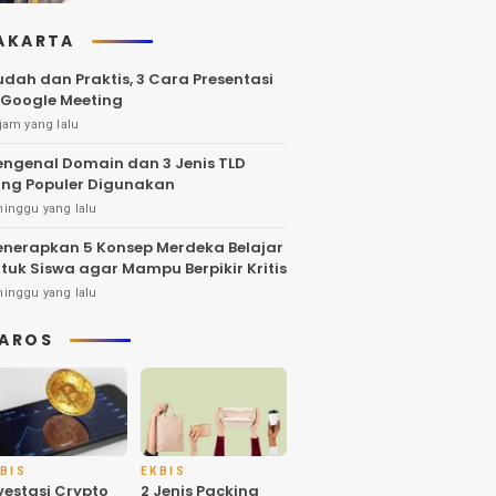
AKARTA
dah dan Praktis, 3 Cara Presentasi
 Google Meeting
jam yang lalu
ngenal Domain dan 3 Jenis TLD
ng Populer Digunakan
minggu yang lalu
nerapkan 5 Konsep Merdeka Belajar
tuk Siswa agar Mampu Berpikir Kritis
minggu yang lalu
AROS
BIS
EKBIS
vestasi Crypto
2 Jenis Packing