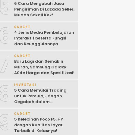
5
6 Cara Mengubah Jasa
Pengiriman Di Lazada Seller,
Mudah Sekali Kok!
6
GADGET
4 Jenis Media Pembelajaran
Interaktif beserta Fungsi
dan Keunggulannya
7
GADGET
Baru Lagi dan Semakin
Murah, Samsung Galaxy
A04e Harga dan Spesifikasi!
8
INVESTASI
5 Cara Memulai Trading
untuk Pemula, Jangan
Gegabah dalam
Mengambil Keputusan!
9
GADGET
5 Kelebihan Poco F5, HP
dengan Kualitas Layar
Terbaik di Kelasnya!