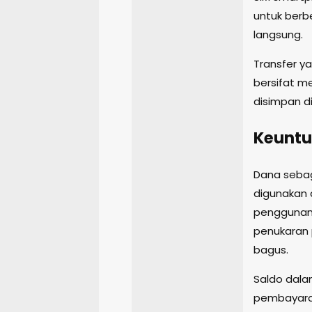
untuk berb
langsung.
Transfer y
bersifat me
disimpan d
Keuntu
Dana sebag
digunakan 
penggunany
penukaran 
bagus.
Saldo dala
pembayara