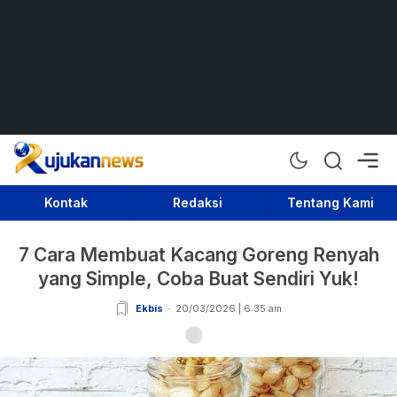
Rujukan News
Satu Rujukan Sejuta Informasi
Kontak
Redaksi
Tentang Kami
7 Cara Membuat Kacang Goreng Renyah
yang Simple, Coba Buat Sendiri Yuk!
Ekbis
20/03/2026 | 6:35 am