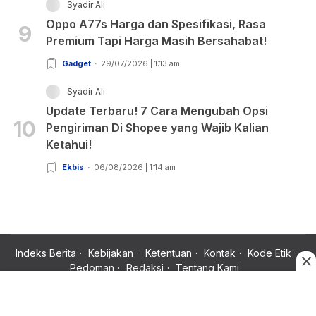
Syadir Ali
Oppo A77s Harga dan Spesifikasi, Rasa
9
Premium Tapi Harga Masih Bersahabat!
Gadget
29/07/2026 | 1:13 am
Syadir Ali
Update Terbaru! 7 Cara Mengubah Opsi
10
Pengiriman Di Shopee yang Wajib Kalian
Ketahui!
Ekbis
06/08/2026 | 1:14 am
Indeks Berita
Kebijakan
Ketentuan
Kontak
Kode Etik
Pedoman
Redaksi
Tentang Kami
Copyright © 2024 Rujukan News, Satu Rujukan Sejuta Informasi.
All rights reserved.