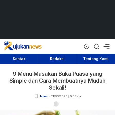
Rujukan News
Satu Rujukan Sejuta Informasi
Kontak
Redaksi
Tentang Kami
9 Menu Masakan Buka Puasa yang
Simple dan Cara Membuatnya Mudah
Sekali!
Islam
21/03/2026 | 6:35 am