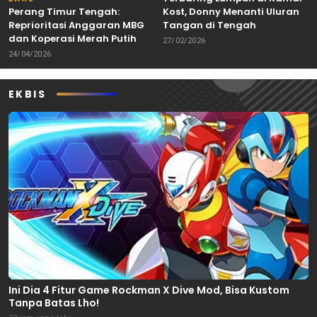
Perang Timur Tengah:
Kost, Donny Menanti Uluran
Reprioritasi Anggaran MBG
Tangan di Tengah
dan Koperasi Merah Putih
Keterbatasan
27/02/2026
24/04/2026
EKBIS
Ini Dia 4 Fitur Game Rockman X Dive Mod, Bisa Kustom
Tanpa Batas Lho!