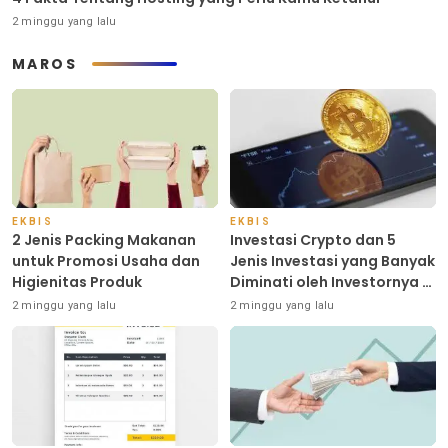
2 minggu yang lalu
MAROS
EKBIS
EKBIS
2 Jenis Packing Makanan
Investasi Crypto dan 5
untuk Promosi Usaha dan
Jenis Investasi yang Banyak
Higienitas Produk
Diminati oleh Investornya di
Indonesia
2 minggu yang lalu
2 minggu yang lalu