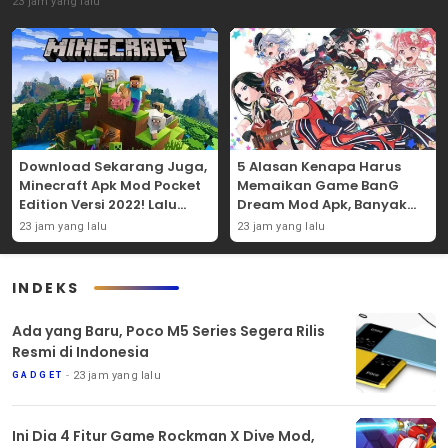
23 jam yang lalu
Download Sekarang Juga,
5 Alasan Kenapa Harus
Minecraft Apk Mod Pocket
Memaikan Game BanG
Edition Versi 2022! Lalu
Dream Mod Apk, Banyak
Nikmati 5 Fitur
Karakter Uniknya Lho!
23 jam yang lalu
23 jam yang lalu
Menariknya!
INDEKS
Ada yang Baru, Poco M5 Series Segera Rilis
Resmi di Indonesia
23 jam yang lalu
GADGET
Ini Dia 4 Fitur Game Rockman X Dive Mod,