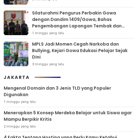
Silaturahmi Pengurus Perbakin Gowa
dengan Dandim 1409/Gowa, Bahas
Pengembangan Lapangan Tembak dan
Pembinaan Atlet
1 minggu yang lalu
MPLS Jadi Momen Cegah Narkoba dan
Bullying, Kejari Gowa Edukasi Pelajar Sejak
Dini
3 minggu yang lalu
JAKARTA
Mengenal Domain dan 3 Jenis TLD yang Populer
Digunakan
1 minggu yang lalu
Menerapkan 5 Konsep Merdeka Belajar untuk Siswa agar
Mampu Berpikir Kritis
2 minggu yang lalu
4 Fakta Tentang Hosting yang Perlu Kamu Ketahui