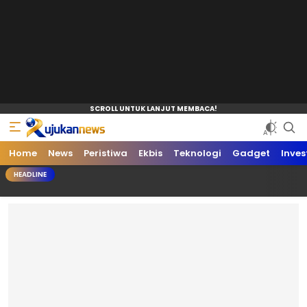
Home
News
Peristiwa
Ekbis
Teknologi
Gadget
Inves
HEADLINE