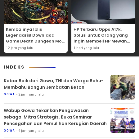
Kembalinya Iblis
HP Terbaru Oppo A17k,
Legendaris! Downlaod
Solusi untuk Orang yang
Game Death Dungeon Mod
ingin Membeli HP Mewah
APK Dan Mainkan
Tapi Murah!
12 jam yang lalu
1 hari yang lalu
Sekarang Juga!
INDEKS
Kabar Baik dari Gowa, TNI dan Warga Bahu-
Membahu Bangun Jembatan Beton
2 jam yang lalu
GOWA
Wabup Gowa Tekankan Pengawasan
sebagai Mitra Strategis, Buka Seminar
Pencegahan dan Pemulihan Kerugian Daerah
4 jam yang lalu
GOWA