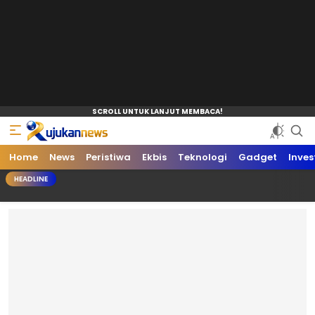
Home
News
Peristiwa
Ekbis
Teknologi
Gadget
Inves
HEADLINE