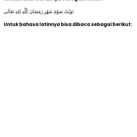
نَوَيْتُ صَوْمَ شَهْرِ رَمَضَانَ كُلِّهِ لِلهِ تَعَالَى
Untuk bahasa latinnya bisa dibaca sebagai berikut: