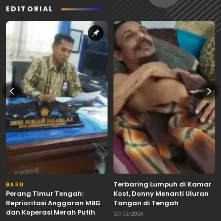
EDITORIAL
Terbaring Lumpuh di Kamar
BARU
Perang Timur Tengah:
Kost, Donny Menanti Uluran
Reprioritasi Anggaran MBG
Tangan di Tengah
dan Koperasi Merah Putih
Keterbatasan
27/02/2026