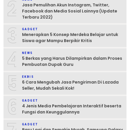
2
Jasa Pemulihan Akun Instagram, Twitter,
Facebook dan Media Sosial Lainnya (Update
Terbaru 2022)
3
GADGET
Menerapkan 5 Konsep Merdeka Belajar untuk
Siswa agar Mampu Berpikir Kritis
4
NEWS
5 Berkas yang Harus Dilampirkan dalam Proses
Pembuatan Dupak Guru
5
EKBIS
6 Cara Mengubah Jasa Pengiriman Di Lazada
Seller, Mudah Sekali Kok!
6
GADGET
4 Jenis Media Pembelajaran Interaktif beserta
Fungsi dan Keunggulannya
GADGET
Baru Lagi dan Semakin Murah, Samsung Galaxy