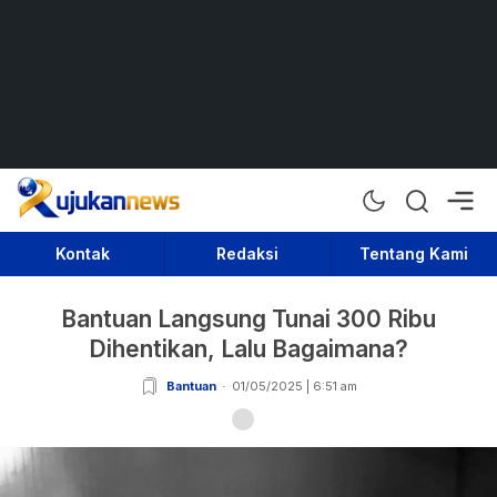
Rujukan News
Satu Rujukan Sejuta Informasi
Kontak
Redaksi
Tentang Kami
Bantuan Langsung Tunai 300 Ribu
Dihentikan, Lalu Bagaimana?
Bantuan
01/05/2025 | 6:51 am