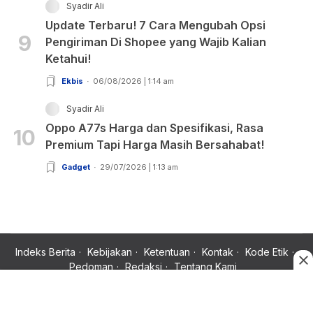
Syadir Ali
Update Terbaru! 7 Cara Mengubah Opsi
9
Pengiriman Di Shopee yang Wajib Kalian
Ketahui!
Ekbis
06/08/2026 | 1:14 am
Syadir Ali
Oppo A77s Harga dan Spesifikasi, Rasa
10
Premium Tapi Harga Masih Bersahabat!
Gadget
29/07/2026 | 1:13 am
Indeks Berita
Kebijakan
Ketentuan
Kontak
Kode Etik
Pedoman
Redaksi
Tentang Kami
Copyright © 2024 Rujukan News, Satu Rujukan Sejuta Informasi.