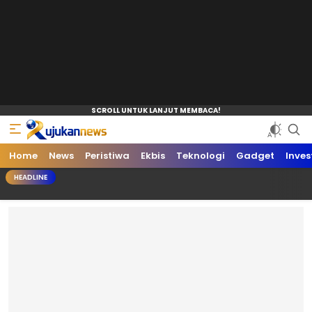
Home
News
Peristiwa
Ekbis
Teknologi
Gadget
Inves
HEADLINE