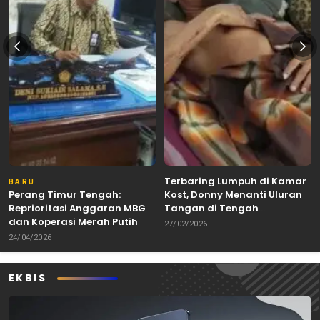
Terbaring Lumpuh di Kamar
BARU
Perang Timur Tengah:
Kost, Donny Menanti Uluran
Reprioritasi Anggaran MBG
Tangan di Tengah
dan Koperasi Merah Putih
Keterbatasan
27/02/2026
24/04/2026
EKBIS