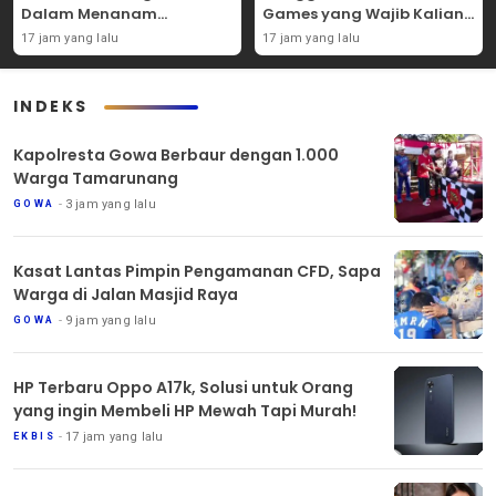
Dalam Menanam
Games yang Wajib Kalian
Tanaman Carpet Seed Di
Coba Sendiri!
17 jam yang lalu
17 jam yang lalu
Aquascape!
INDEKS
Kapolresta Gowa Berbaur dengan 1.000
Warga Tamarunang
3 jam yang lalu
GOWA
Kasat Lantas Pimpin Pengamanan CFD, Sapa
Warga di Jalan Masjid Raya
9 jam yang lalu
GOWA
HP Terbaru Oppo A17k, Solusi untuk Orang
yang ingin Membeli HP Mewah Tapi Murah!
17 jam yang lalu
EKBIS