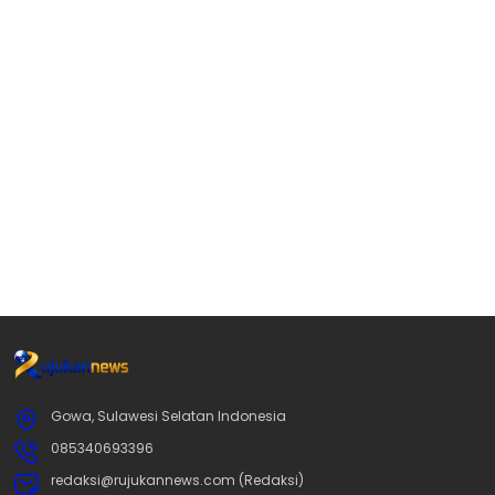
Gowa, Sulawesi Selatan Indonesia
085340693396
redaksi@rujukannews.com (Redaksi)