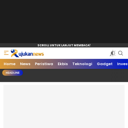
Home
News
Peristiwa
Ekbis
Teknologi
Gadget
Inves
HEADLINE