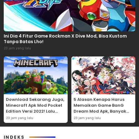
Ini Dia 4 Fitur Game Rockman X Dive Mod, Bisa Kustom
Tanpa Batas Lho!
23 jam yang lalu
Download Sekarang Juga,
5 Alasan Kenapa Harus
Minecraft Apk Mod Pocket
Memaikan Game BanG
Edition Versi 2022! Lalu
Dream Mod Apk, Banyak
Nikmati 5 Fitur
Karakter Uniknya Lho!
23 jam yang lalu
23 jam yang lalu
Menariknya!
INDEKS