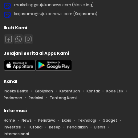
marketing@rujukannews.com (Marketing)
kerjasama@rujukannews.com (Kerjasama)
Ikuti Kami
Jelajahi Berita di Apps Kami
Kanal
Indeks Berita
Kebijakan
Ketentuan
Kontak
Kode Etik
Pedoman
Redaksi
Tentang Kami
Informasi
Home
News
Peristiwa
Ekbis
Teknologi
Gadget
Investasi
Tutorial
Resep
Pendidikan
Bisnis
Internasional