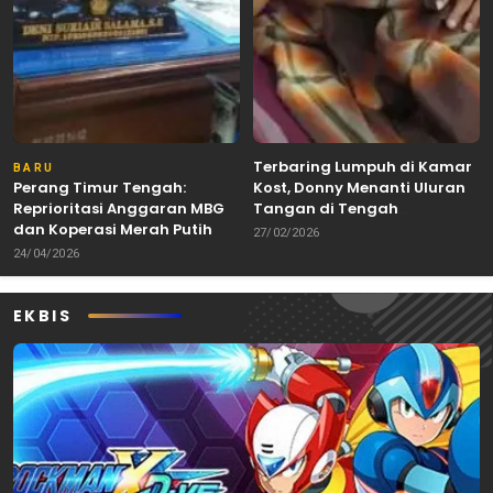
Terbaring Lumpuh di Kamar
BARU
Perang Timur Tengah:
Kost, Donny Menanti Uluran
Reprioritasi Anggaran MBG
Tangan di Tengah
dan Koperasi Merah Putih
Keterbatasan
27/02/2026
24/04/2026
EKBIS