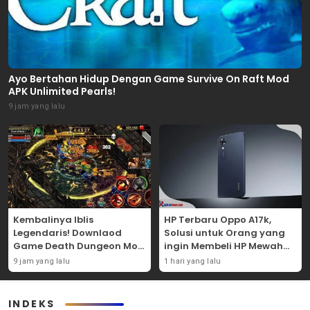
Ayo Bertahan Hidup Dengan Game Survive On Raft Mod
APK Unlimited Pearls!
9 jam yang lalu
Kembalinya Iblis
HP Terbaru Oppo A17k,
Legendaris! Downlaod
Solusi untuk Orang yang
Game Death Dungeon Mod
ingin Membeli HP Mewah
APK Dan Mainkan
Tapi Murah!
9 jam yang lalu
1 hari yang lalu
Sekarang Juga!
INDEKS