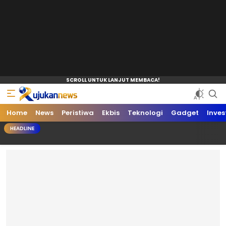
Home
News
Peristiwa
Ekbis
Teknologi
Gadget
Inves
HEADLINE