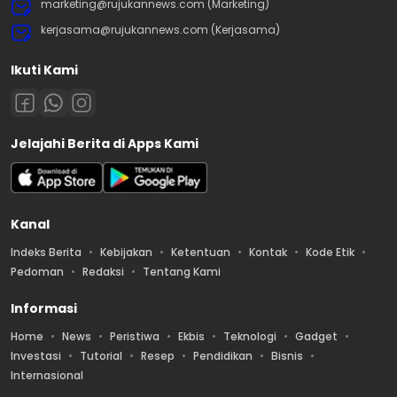
marketing@rujukannews.com (Marketing)
kerjasama@rujukannews.com (Kerjasama)
Ikuti Kami
Jelajahi Berita di Apps Kami
Kanal
Indeks Berita
Kebijakan
Ketentuan
Kontak
Kode Etik
Pedoman
Redaksi
Tentang Kami
Informasi
Home
News
Peristiwa
Ekbis
Teknologi
Gadget
Investasi
Tutorial
Resep
Pendidikan
Bisnis
Internasional