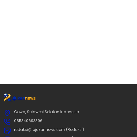
Gowa, Sulawesi Selatan Indonesia
085340693396
redaksi@rujukannews.com (Redaksi)