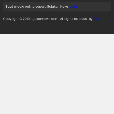
Buat media online seperti Rujukan News
disini
Copyright © 2019 rujukannews.com. All rights reserved. by
AMK