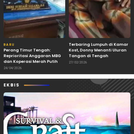
Terbaring Lumpuh di Kamar
BARU
Perang Timur Tengah:
Kost, Donny Menanti Uluran
Reprioritasi Anggaran MBG
Tangan di Tengah
dan Koperasi Merah Putih
Keterbatasan
27/02/2026
24/04/2026
EKBIS