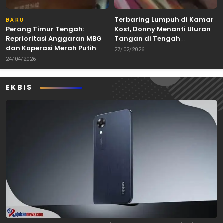
Terbaring Lumpuh di Kamar
BARU
Perang Timur Tengah:
Kost, Donny Menanti Uluran
Reprioritasi Anggaran MBG
Tangan di Tengah
dan Koperasi Merah Putih
Keterbatasan
27/02/2026
24/04/2026
EKBIS