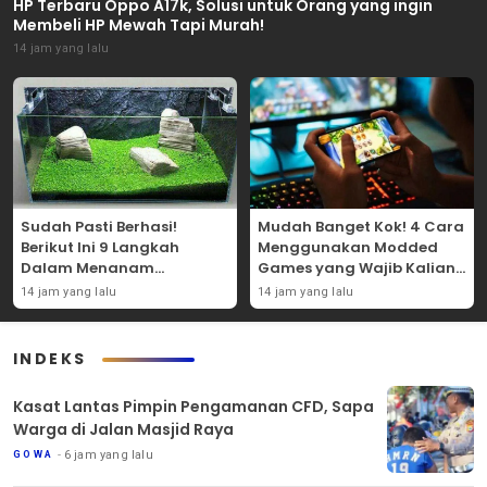
HP Terbaru Oppo A17k, Solusi untuk Orang yang ingin
Membeli HP Mewah Tapi Murah!
14 jam yang lalu
Sudah Pasti Berhasi!
Mudah Banget Kok! 4 Cara
Berikut Ini 9 Langkah
Menggunakan Modded
Dalam Menanam
Games yang Wajib Kalian
Tanaman Carpet Seed Di
Coba Sendiri!
14 jam yang lalu
14 jam yang lalu
Aquascape!
INDEKS
Kasat Lantas Pimpin Pengamanan CFD, Sapa
Warga di Jalan Masjid Raya
6 jam yang lalu
GOWA