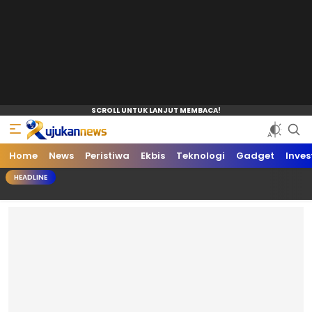
Home
News
Peristiwa
Ekbis
Teknologi
Gadget
Inves
HEADLINE