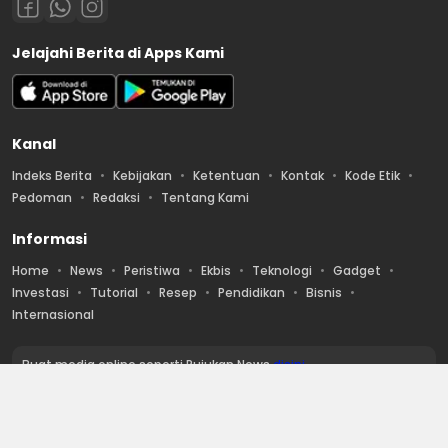
Jelajahi Berita di Apps Kami
Kanal
Indeks Berita
Kebijakan
Ketentuan
Kontak
Kode Etik
Pedoman
Redaksi
Tentang Kami
Informasi
Home
News
Peristiwa
Ekbis
Teknologi
Gadget
Investasi
Tutorial
Resep
Pendidikan
Bisnis
Internasional
Buat media online seperti Rujukan News
disini
Copyright © 2019 rujukannews.com. All rights reserved. by
AMK