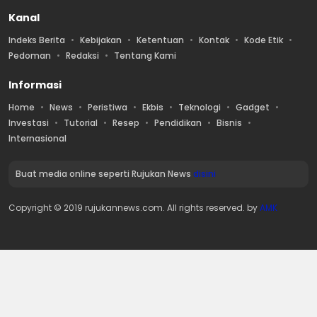
Kanal
Indeks Berita
Kebijakan
Ketentuan
Kontak
Kode Etik
Pedoman
Redaksi
Tentang Kami
Informasi
Home
News
Peristiwa
Ekbis
Teknologi
Gadget
Investasi
Tutorial
Resep
Pendidikan
Bisnis
Internasional
Buat media online seperti Rujukan News
disini
Copyright © 2019 rujukannews.com. All rights reserved. by
AMK