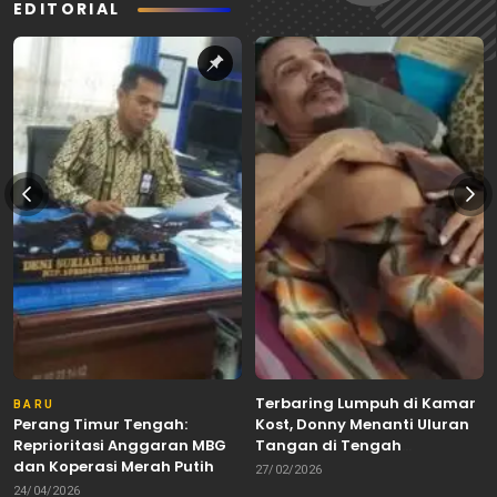
EDITORIAL
Terbaring Lumpuh di Kamar
BARU
Perang Timur Tengah:
Kost, Donny Menanti Uluran
Reprioritasi Anggaran MBG
Tangan di Tengah
dan Koperasi Merah Putih
Keterbatasan
27/02/2026
24/04/2026