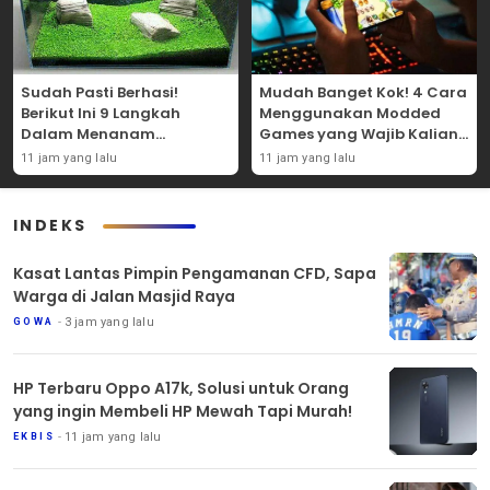
Sudah Pasti Berhasi!
Mudah Banget Kok! 4 Cara
Berikut Ini 9 Langkah
Menggunakan Modded
Dalam Menanam
Games yang Wajib Kalian
Tanaman Carpet Seed Di
Coba Sendiri!
11 jam yang lalu
11 jam yang lalu
Aquascape!
INDEKS
Kasat Lantas Pimpin Pengamanan CFD, Sapa
Warga di Jalan Masjid Raya
3 jam yang lalu
GOWA
HP Terbaru Oppo A17k, Solusi untuk Orang
yang ingin Membeli HP Mewah Tapi Murah!
11 jam yang lalu
EKBIS