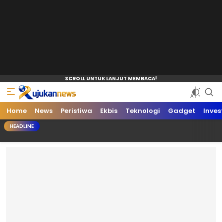
Home
News
Peristiwa
Ekbis
Teknologi
Gadget
Inves
HEADLINE