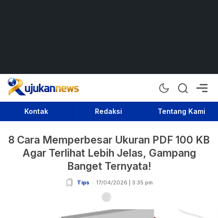
Rujukan News
Satu Rujukan Sejuta Informasi
Kontak
Redaksi
Tentang Kami
8 Cara Memperbesar Ukuran PDF 100 KB
Agar Terlihat Lebih Jelas, Gampang
Banget Ternyata!
Tips
17/04/2026 | 3:35 pm