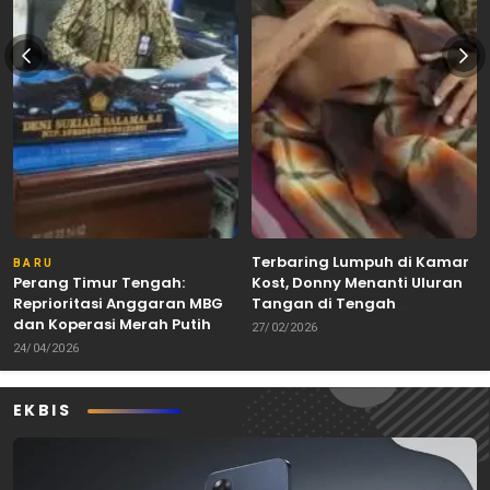
Terbaring Lumpuh di Kamar
BARU
Perang Timur Tengah:
Kost, Donny Menanti Uluran
Reprioritasi Anggaran MBG
Tangan di Tengah
dan Koperasi Merah Putih
Keterbatasan
27/02/2026
24/04/2026
EKBIS