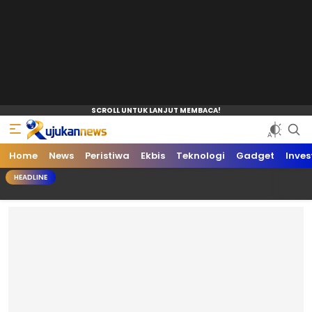
Home
News
Peristiwa
Ekbis
Teknologi
Gadget
Inves
HEADLINE