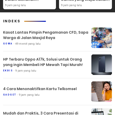
Tanaman Carpet Seed Di
Coba Sendiri!
9 jam yang lalu
9 jam yang lalu
Aquascape!
INDEKS
Kasat Lantas Pimpin Pengamanan CFD, Sapa
Warga di Jalan Masjid Raya
49 menit yang lalu
GOWA
HP Terbaru Oppo A17k, Solusi untuk Orang
yang ingin Membeli HP Mewah Tapi Murah!
9 jam yang lalu
EKBIS
4 Cara Menonaktifkan Kartu Telkomsel
9 jam yang lalu
GADGET
Mudah dan Praktis, 3 Cara Presentasi di