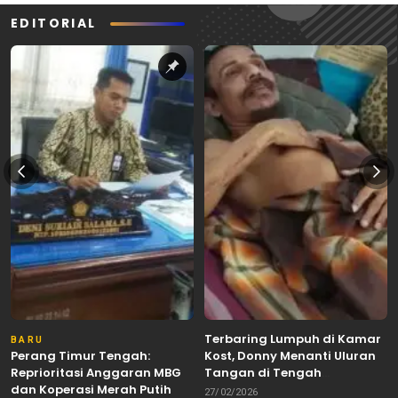
EDITORIAL
Terbaring Lumpuh di Kamar
BARU
Perang Timur Tengah:
Kost, Donny Menanti Uluran
Reprioritasi Anggaran MBG
Tangan di Tengah
dan Koperasi Merah Putih
Keterbatasan
27/02/2026