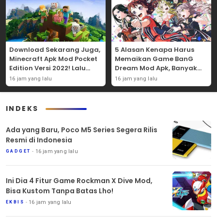
Download Sekarang Juga,
5 Alasan Kenapa Harus
Minecraft Apk Mod Pocket
Memaikan Game BanG
Edition Versi 2022! Lalu
Dream Mod Apk, Banyak
Nikmati 5 Fitur
Karakter Uniknya Lho!
16 jam yang lalu
16 jam yang lalu
Menariknya!
INDEKS
Ada yang Baru, Poco M5 Series Segera Rilis
Resmi di Indonesia
16 jam yang lalu
GADGET
Ini Dia 4 Fitur Game Rockman X Dive Mod,
Bisa Kustom Tanpa Batas Lho!
16 jam yang lalu
EKBIS