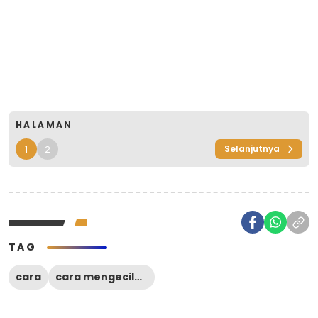
HALAMAN
1
2
Selanjutnya
TAG
cara
cara mengecilkan ukuran foto