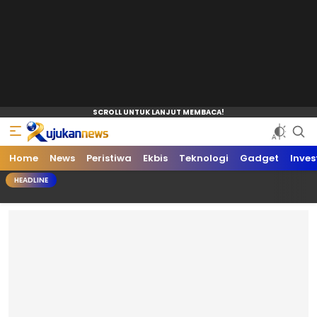
Home
News
Peristiwa
Ekbis
Teknologi
Gadget
Inves
HEADLINE