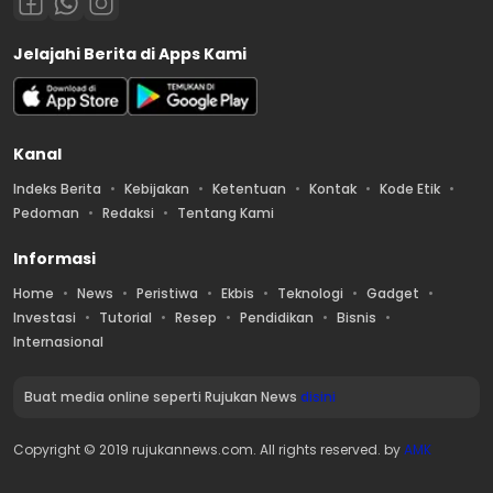
Jelajahi Berita di Apps Kami
Kanal
Indeks Berita
Kebijakan
Ketentuan
Kontak
Kode Etik
Pedoman
Redaksi
Tentang Kami
Informasi
Home
News
Peristiwa
Ekbis
Teknologi
Gadget
Investasi
Tutorial
Resep
Pendidikan
Bisnis
Internasional
Buat media online seperti Rujukan News
disini
Copyright © 2019 rujukannews.com. All rights reserved. by
AMK