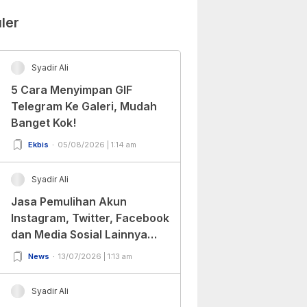
ler
Syadir Ali
5 Cara Menyimpan GIF
Telegram Ke Galeri, Mudah
Banget Kok!
Ekbis
05/08/2026 | 1:14 am
Syadir Ali
Jasa Pemulihan Akun
Instagram, Twitter, Facebook
dan Media Sosial Lainnya
(Update Terbaru 2022)
News
13/07/2026 | 1:13 am
Syadir Ali