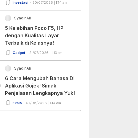
Keputusan!
Investasi
20/07/2026 | 1:14 am
Syadir Ali
5 Kelebihan Poco F5, HP
dengan Kualitas Layar
Terbaik di Kelasnya!
Gadget
21/07/2026 | 1:13 am
Syadir Ali
6 Cara Mengubah Bahasa Di
0
Aplikasi Gojek! Simak
Penjelasan Lengkapnya Yuk!
Ekbis
07/08/2026 | 1:14 am