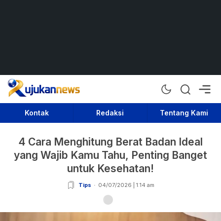
Rujukan News
Satu Rujukan Sejuta Informasi
Kontak
Redaksi
Tentang Kami
4 Cara Menghitung Berat Badan Ideal
yang Wajib Kamu Tahu, Penting Banget
untuk Kesehatan!
Tips
04/07/2026 | 1:14 am