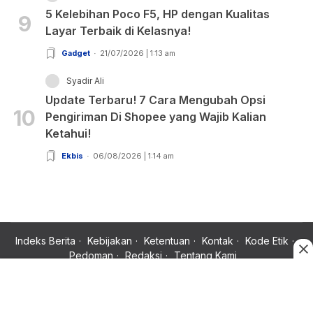
5 Kelebihan Poco F5, HP dengan Kualitas
9
Layar Terbaik di Kelasnya!
Gadget
21/07/2026 | 1:13 am
Syadir Ali
Update Terbaru! 7 Cara Mengubah Opsi
10
Pengiriman Di Shopee yang Wajib Kalian
Ketahui!
Ekbis
06/08/2026 | 1:14 am
Indeks Berita
Kebijakan
Ketentuan
Kontak
Kode Etik
Pedoman
Redaksi
Tentang Kami
Copyright © 2024 Rujukan News, Satu Rujukan Sejuta Informasi.
All rights reserved.