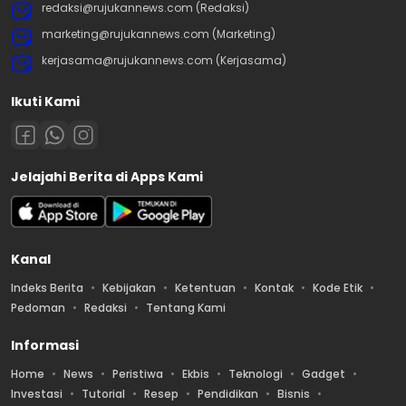
redaksi@rujukannews.com (Redaksi)
marketing@rujukannews.com (Marketing)
kerjasama@rujukannews.com (Kerjasama)
Ikuti Kami
Jelajahi Berita di Apps Kami
Kanal
Indeks Berita
Kebijakan
Ketentuan
Kontak
Kode Etik
Pedoman
Redaksi
Tentang Kami
Informasi
Home
News
Peristiwa
Ekbis
Teknologi
Gadget
Investasi
Tutorial
Resep
Pendidikan
Bisnis