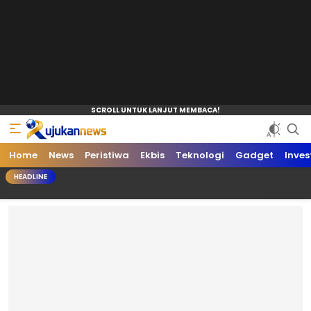
Home
News
Peristiwa
Ekbis
Teknologi
Gadget
Inves
HEADLINE