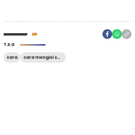
TAG
cara
cara mengisi sulingjar guru SD