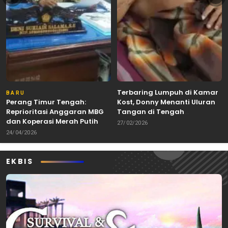
Terbaring Lumpuh di Kamar
BARU
Perang Timur Tengah:
Kost, Donny Menanti Uluran
Reprioritasi Anggaran MBG
Tangan di Tengah
dan Koperasi Merah Putih
Keterbatasan
27/02/2026
24/04/2026
EKBIS