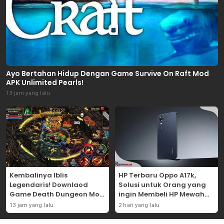
Ayo Bertahan Hidup Dengan Game Survive On Raft Mod
APK Unlimited Pearls!
13 jam yang lalu
Kembalinya Iblis
HP Terbaru Oppo A17k,
Legendaris! Downlaod
Solusi untuk Orang yang
Game Death Dungeon Mod
ingin Membeli HP Mewah
APK Dan Mainkan
Tapi Murah!
13 jam yang lalu
2 hari yang lalu
Sekarang Juga!