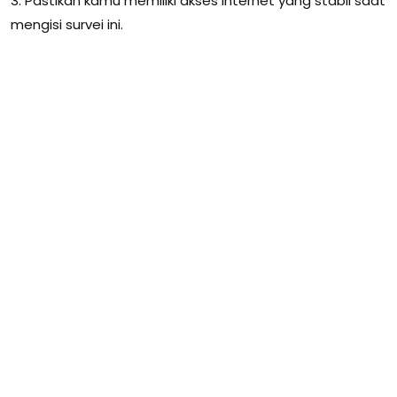
3. Pastikan kamu memiliki akses Internet yang stabil saat
mengisi survei ini.