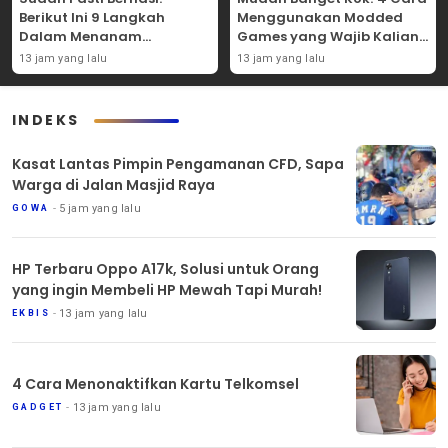
Berikut Ini 9 Langkah
Menggunakan Modded
Dalam Menanam
Games yang Wajib Kalian
Tanaman Carpet Seed Di
Coba Sendiri!
13 jam yang lalu
13 jam yang lalu
Aquascape!
INDEKS
Kasat Lantas Pimpin Pengamanan CFD, Sapa
Warga di Jalan Masjid Raya
5 jam yang lalu
GOWA
HP Terbaru Oppo A17k, Solusi untuk Orang
yang ingin Membeli HP Mewah Tapi Murah!
13 jam yang lalu
EKBIS
4 Cara Menonaktifkan Kartu Telkomsel
13 jam yang lalu
GADGET