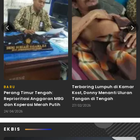
Terbaring Lumpuh di Kamar
BARU
Perang Timur Tengah:
Kost, Donny Menanti Uluran
Reprioritasi Anggaran MBG
Tangan di Tengah
dan Koperasi Merah Putih
Keterbatasan
27/02/2026
24/04/2026
EKBIS