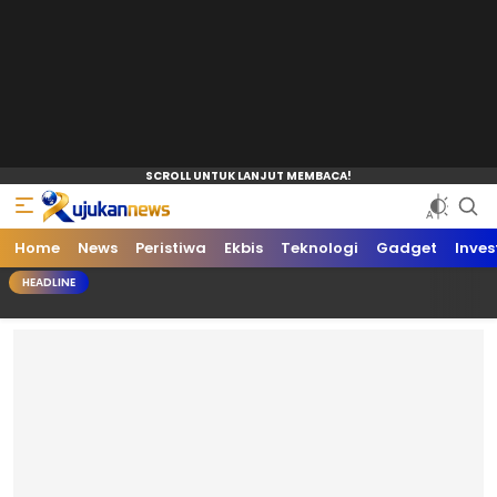
Home
News
Peristiwa
Ekbis
Teknologi
Gadget
Inves
HEADLINE