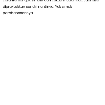
caranya sangat simple dan cukup mudah kok. Jadi bisa
dipraktekkan sendiri nantinya. Yuk simak
pembahasannya: