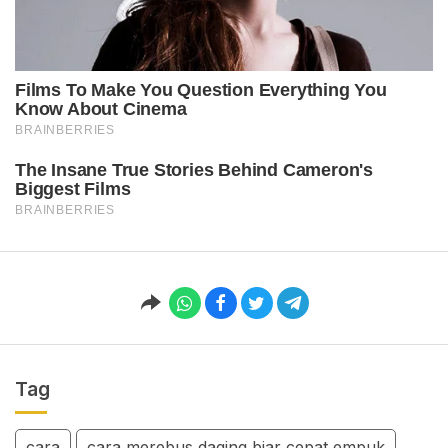
Tag
cara
cara merebus daging biar cepat empuk