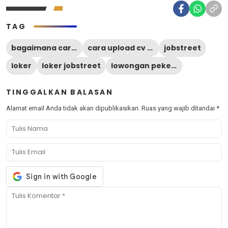
TAG
bagaimana cara upload cv di jobstreet lewat hp
cara upload cv di jobstreet lewat hp
jobstreet
loker
loker jobstreet
lowongan pekerjaan
TINGGALKAN BALASAN
Alamat email Anda tidak akan dipublikasikan.
Ruas yang wajib ditandai
*