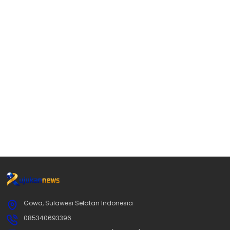
Gowa, Sulawesi Selatan Indonesia
085340693396