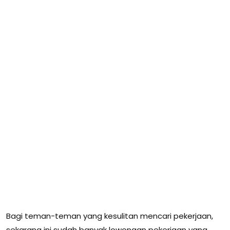
Bagi teman-teman yang kesulitan mencari pekerjaan,
sekarang ini sudah banyak lowongan pekerjaan yang