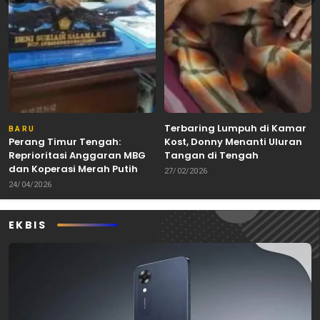
Terbaring Lumpuh di Kamar
BARU
Perang Timur Tengah:
Kost, Donny Menanti Uluran
Reprioritasi Anggaran MBG
Tangan di Tengah
dan Koperasi Merah Putih
Keterbatasan
27/02/2026
24/04/2026
EKBIS