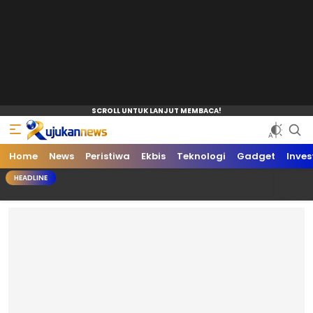
Home
News
Peristiwa
Ekbis
Teknologi
Gadget
Inves
HEADLINE