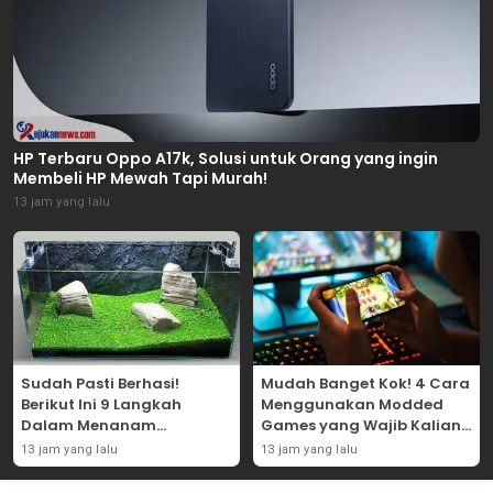
HP Terbaru Oppo A17k, Solusi untuk Orang yang ingin
Membeli HP Mewah Tapi Murah!
13 jam yang lalu
Sudah Pasti Berhasi!
Mudah Banget Kok! 4 Cara
Berikut Ini 9 Langkah
Menggunakan Modded
Dalam Menanam
Games yang Wajib Kalian
Tanaman Carpet Seed Di
Coba Sendiri!
13 jam yang lalu
13 jam yang lalu
Aquascape!