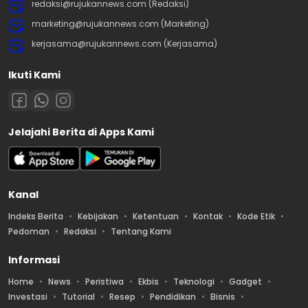
redaksi@rujukannews.com (Redaksi)
marketing@rujukannews.com (Marketing)
kerjasama@rujukannews.com (Kerjasama)
Ikuti Kami
Jelajahi Berita di Apps Kami
Kanal
Indeks Berita
Kebijakan
Ketentuan
Kontak
Kode Etik
Pedoman
Redaksi
Tentang Kami
Informasi
Home
News
Peristiwa
Ekbis
Teknologi
Gadget
Investasi
Tutorial
Resep
Pendidikan
Bisnis