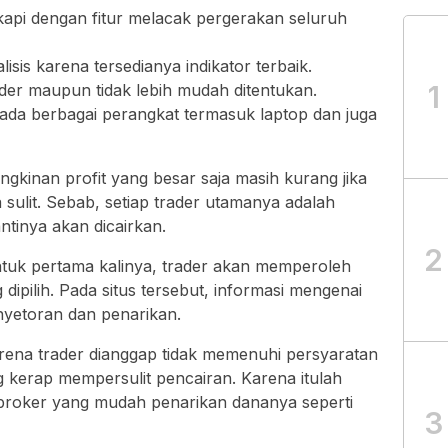
api dengan fitur melacak pergerakan seluruh
sis karena tersedianya indikator terbaik.
1
der maupun tidak lebih mudah ditentukan.
pada berbagai perangkat termasuk laptop dan juga
kinan profit yang besar saja masih kurang jika
sulit. Sebab, setiap trader utamanya adalah
ntinya akan dicairkan.
2
tuk pertama kalinya, trader akan memperoleh
dipilih. Pada situs tersebut, informasi mengenai
enyetoran dan penarikan.
arena trader dianggap tidak memenuhi persyaratan
g kerap mempersulit pencairan. Karena itulah
h broker yang mudah penarikan dananya seperti
3