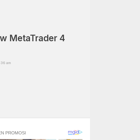
w MetaTrader 4
:36 am