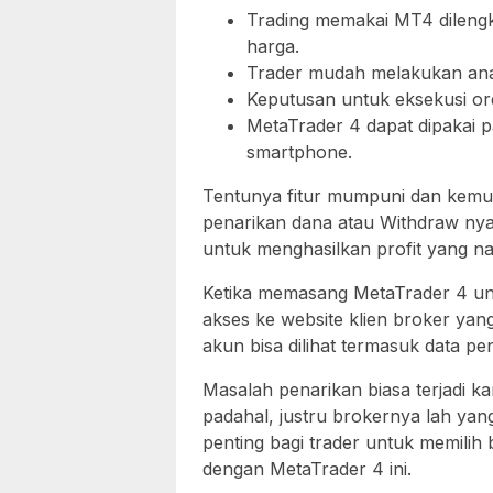
Trading memakai MT4 dilengk
harga.
Trader mudah melakukan anali
Keputusan untuk eksekusi or
MetaTrader 4 dapat dipakai 
smartphone.
Tentunya fitur mumpuni dan kemung
penarikan dana atau Withdraw nya 
untuk menghasilkan profit yang na
Ketika memasang MetaTrader 4 un
akses ke website klien broker yang 
akun bisa dilihat termasuk data p
Masalah penarikan biasa terjadi k
padahal, justru brokernya lah yan
penting bagi trader untuk memili
dengan MetaTrader 4 ini.