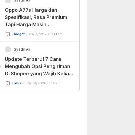
Syadir Ali
Oppo A77s Harga dan
Spesifikasi, Rasa Premium
Tapi Harga Masih
Bersahabat!
Gadget
29/07/2026 | 1:13 am
Syadir Ali
Update Terbaru! 7 Cara
0
Mengubah Opsi Pengiriman
Di Shopee yang Wajib Kalian
Ketahui!
Ekbis
06/08/2026 | 1:14 am