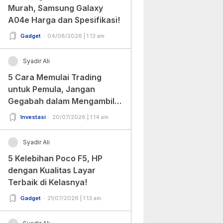
Murah, Samsung Galaxy
A04e Harga dan Spesifikasi!
Gadget
04/08/2026 | 1:13 am
Syadir Ali
5 Cara Memulai Trading
untuk Pemula, Jangan
Gegabah dalam Mengambil
Keputusan!
Investasi
20/07/2026 | 1:14 am
Syadir Ali
5 Kelebihan Poco F5, HP
dengan Kualitas Layar
Terbaik di Kelasnya!
Gadget
21/07/2026 | 1:13 am