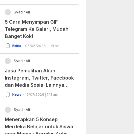
Syadir Ali
5 Cara Menyimpan GIF
Telegram Ke Galeri, Mudah
Banget Kok!
Ekbis
05/08/2026 | 1:14 am
Syadir Ali
Jasa Pemulihan Akun
Instagram, Twitter, Facebook
dan Media Sosial Lainnya
(Update Terbaru 2022)
News
13/07/2026 | 1:13 am
Syadir Ali
Menerapkan 5 Konsep
Merdeka Belajar untuk Siswa
agar Mampu Berpikir Kritis