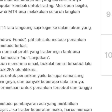
diputar kembali untuk trading. Meskipun begitu,
w di MT4 bisa melakukan seluruh langkah
9
MT4 lalu langsung saja login ke dalam akun yang
hdraw Funds”, pilihlah satu metode penarikan
etode terkait.
nominal profit yang trader ingin tarik bisa
1
a kemudian
tap
“Lanjutkan”.
pun menerima email, bukalah email tersebut lalu
uk 2FA otentifikasi.
usus untuk penarikan yaitu berupa nama sang
ningnya, dan banyak beberapa data lainnya.
permintaan untuk penarikan tersebut dan tunggu
i metode pembayaran ada yang melibatkan
wajar. Jika trader keberatan maka, harus mencari