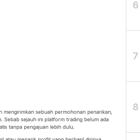
6
7
8
nah mengirimkan sebuah permohonan penarikan,
kan. Sebab sejauh ini platform trading belum ada
atis tanpa pengajuan lebih dulu.
 atau menarik profit yang berhasil dirinya