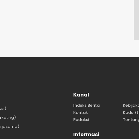
Kanal
Indeks Berita
Kebijak
si)
Kontak
Kode Et
keting)
Redaksi
Tentan
rjasama)
Informasi