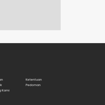
an
Ketentuan
ik
Pedoman
g Kami