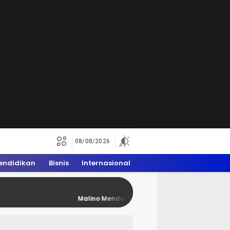
08/08/2026
endidikan
Bisnis
Internasional
Malino Mendadak Penuh Rider Trail, WAM 2026 Dongkr