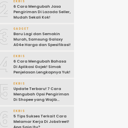
2
EKBIS
6 Cara Mengubah Jasa
Pengiriman Di Lazada Seller,
Mudah Sekali Kok!
3
GADGET
Baru Lagi dan Semakin
Murah, Samsung Galaxy
A04e Harga dan Spesifikasi!
4
EKBIS
6 Cara Mengubah Bahasa
Di Aplikasi Gojek! Simak
Penjelasan Lengkapnya Yuk!
5
EKBIS
Update Terbaru! 7 Cara
Mengubah Opsi Pengiriman
Di Shopee yang Wajib
Kalian Ketahui!
6
EKBIS
5 Tips Sukses Terkait Cara
Melamar Kerja Di Jobstreet!
Apa Saja Itu?