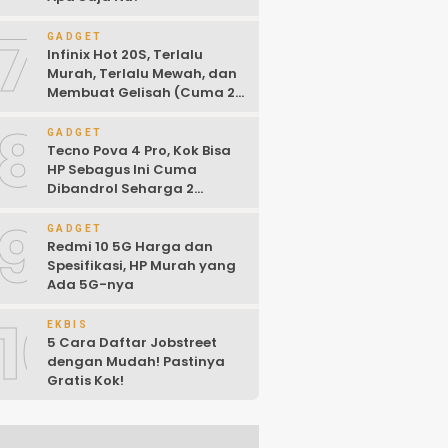
7
GADGET
Infinix Hot 20S, Terlalu
Murah, Terlalu Mewah, dan
Membuat Gelisah (Cuma 2
Jutaan)
8
GADGET
Tecno Pova 4 Pro, Kok Bisa
HP Sebagus Ini Cuma
Dibandrol Seharga 2
Jutaan!
9
GADGET
Redmi 10 5G Harga dan
Spesifikasi, HP Murah yang
Ada 5G-nya
10
EKBIS
5 Cara Daftar Jobstreet
dengan Mudah! Pastinya
Gratis Kok!