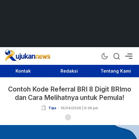
Rujukan News
Satu Rujukan Sejuta Informasi
Kontak
Redaksi
Tentang Kami
Contoh Kode Referral BRI 8 Digit BRImo
dan Cara Melihatnya untuk Pemula!
Tips
16/04/2026 | 6:36 pm