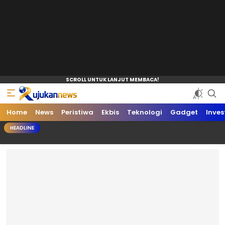
Home
News
Peristiwa
Ekbis
Teknologi
Gadget
Inves
HEADLINE