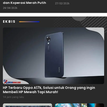
dan Koperasi Merah Putih
Keterbatasan
27/02/2026
24/04/2026
EKBIS
HP Terbaru Oppo A17k, Solusi untuk Orang yang ingin
Membeli HP Mewah Tapi Murah!
14 jam yang lalu