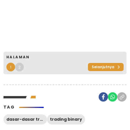
HALAMAN
1
2
Selanjutnya
TAG
dasar-dasar trading binary
trading binary