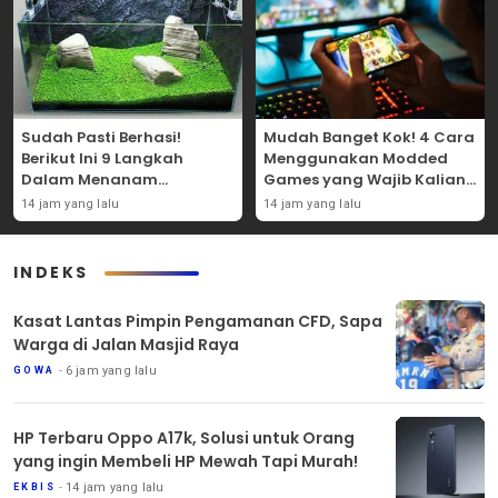
Sudah Pasti Berhasi!
Mudah Banget Kok! 4 Cara
Berikut Ini 9 Langkah
Menggunakan Modded
Dalam Menanam
Games yang Wajib Kalian
Tanaman Carpet Seed Di
Coba Sendiri!
14 jam yang lalu
14 jam yang lalu
Aquascape!
INDEKS
Kasat Lantas Pimpin Pengamanan CFD, Sapa
Warga di Jalan Masjid Raya
6 jam yang lalu
GOWA
HP Terbaru Oppo A17k, Solusi untuk Orang
yang ingin Membeli HP Mewah Tapi Murah!
14 jam yang lalu
EKBIS