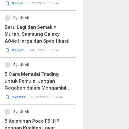
Gadget
28/07/2026 | 1:13 am
Syadir Ali
Baru Lagi dan Semakin
Murah, Samsung Galaxy
A04e Harga dan Spesifikasi!
Gadget
04/08/2026 | 1:13 am
Syadir Ali
5 Cara Memulai Trading
untuk Pemula, Jangan
Gegabah dalam Mengambil
Keputusan!
Investasi
20/07/2026 | 1:14 am
Syadir Ali
5 Kelebihan Poco F5, HP
dengan Kualitas Layar