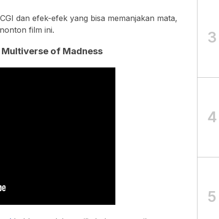
k CGI dan efek-efek yang bisa memanjakan mata,
onton film ini.
3
e Multiverse of Madness
4
5