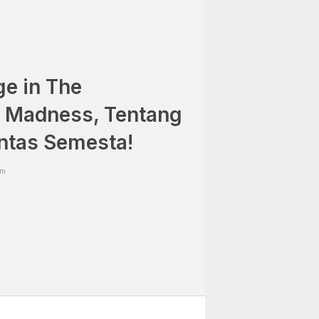
ge in The
f Madness, Tentang
intas Semesta!
am