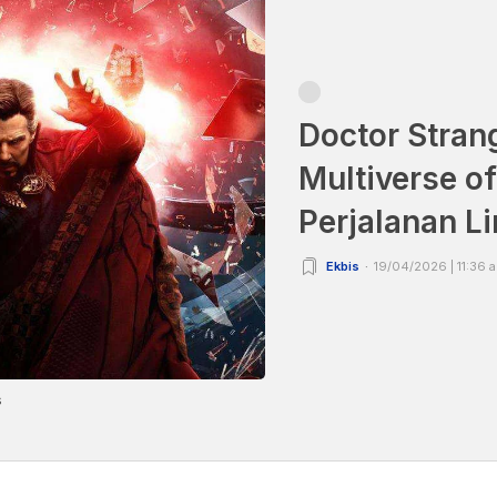
Doctor Stran
Multiverse o
Perjalanan L
Ekbis
19/04/2026 | 11:36 
s