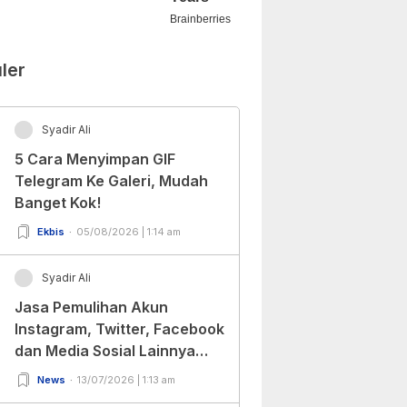
ler
Syadir Ali
5 Cara Menyimpan GIF
Telegram Ke Galeri, Mudah
Banget Kok!
Ekbis
05/08/2026 | 1:14 am
Syadir Ali
Jasa Pemulihan Akun
Instagram, Twitter, Facebook
dan Media Sosial Lainnya
(Update Terbaru 2022)
News
13/07/2026 | 1:13 am