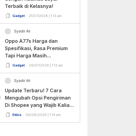
Terbaik di Kelasnya!
Gadget
21/07/2026 | 1:13 am
Syadir Ali
Oppo A77s Harga dan
Spesifikasi, Rasa Premium
Tapi Harga Masih
Bersahabat!
Gadget
29/07/2026 | 1:13 am
Syadir Ali
Update Terbaru! 7 Cara
0
Mengubah Opsi Pengiriman
Di Shopee yang Wajib Kalian
Ketahui!
Ekbis
06/08/2026 | 1:14 am