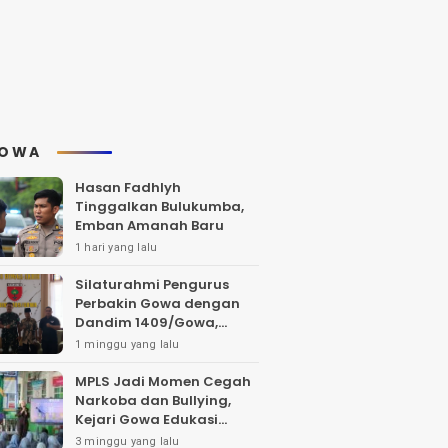
OWA
Hasan Fadhlyh
Tinggalkan Bulukumba,
Emban Amanah Baru
1 hari yang lalu
Silaturahmi Pengurus
Perbakin Gowa dengan
Dandim 1409/Gowa,
Bahas Pengembangan
1 minggu yang lalu
Lapangan Tembak dan
Pembinaan Atlet
MPLS Jadi Momen Cegah
Narkoba dan Bullying,
Kejari Gowa Edukasi
Pelajar Sejak Dini
3 minggu yang lalu