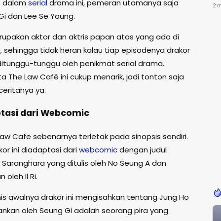
at dalam
serial
drama ini, pemeran utamanya saja
Ke
2 
Gi dan Lee Se Young.
upakan aktor dan aktris papan atas yang ada di
, sehingga tidak heran kalau tiap episodenya drakor
 ditunggu-tunggu oleh penikmat serial drama.
a The Law Café ini cukup menarik, jadi tonton saja
ceritanya ya.
ptasi dari Webcomic
aw Cafe sebenarnya terletak pada sinopsis sendiri.
or ini diadaptasi dari
webcomic
dengan judul
Saranghara yang ditulis oleh No Seung A dan
n oleh Il Ri.
is awalnya drakor ini mengisahkan tentang Jung Ho
ankan oleh Seung Gi adalah seorang pira yang