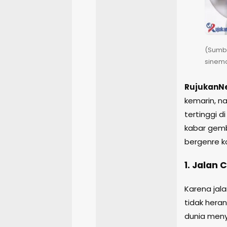
(Sumbe
sinema
RujukanN
kemarin, n
tertinggi d
kabar gemb
bergenre k
1. Jalan 
Karena jala
tidak hera
dunia meny