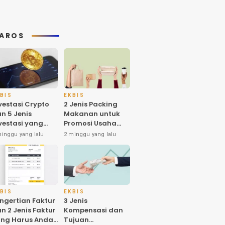
AROS
BIS
EKBIS
vestasi Crypto
2 Jenis Packing
n 5 Jenis
Makanan untuk
vestasi yang
Promosi Usaha
nyak Diminati
dan Higienitas
minggu yang lalu
2 minggu yang lalu
eh Investornya
Produk
 Indonesia
BIS
EKBIS
ngertian Faktur
3 Jenis
n 2 Jenis Faktur
Kompensasi dan
ng Harus Anda
Tujuan