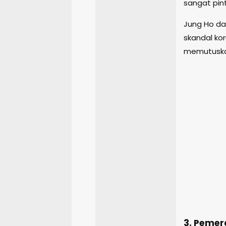
sangat pint
Jung Ho da
skandal ko
memutuskan
3. Pemer