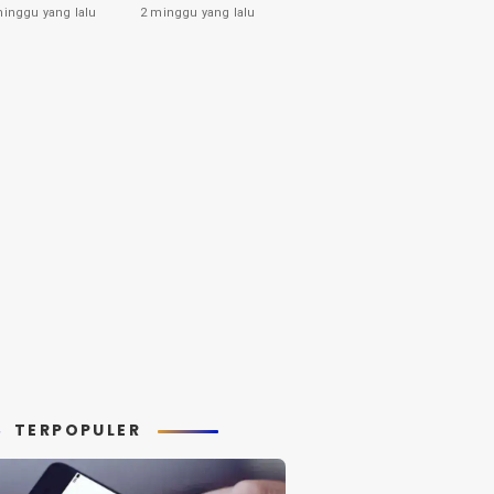
tahui
Pemberiannya
minggu yang lalu
2 minggu yang lalu
yang Harus Anda
Ketahui
TERPOPULER