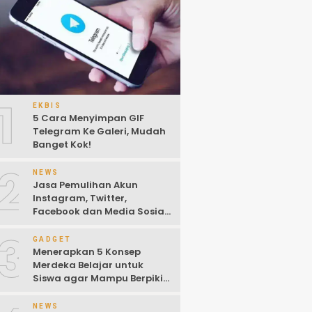
1
EKBIS
5 Cara Menyimpan GIF
Telegram Ke Galeri, Mudah
Banget Kok!
2
NEWS
Jasa Pemulihan Akun
Instagram, Twitter,
Facebook dan Media Sosial
Lainnya (Update Terbaru
3
2022)
GADGET
Menerapkan 5 Konsep
Merdeka Belajar untuk
Siswa agar Mampu Berpikir
Kritis
NEWS