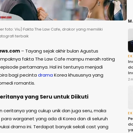
M
r foto: Viu) Fakta The Law Cafe, drakor yang memiliki
tografi terbaik
ews.com
– Tayang sejak akhir bulan Agustus
EK
ampaknya fakta The Law Cafe mampu meraih rating
In
i episode pertamanya. Hal ini tentunya menjadi
da
In
ira bagi pecinta
drama
Korea khususnya yang
Ba
2 
omedi romantis.
ol
di
Ceritanya yang Seru untuk Diikuti
n ceritanya yang cukup unik dan juga seru, maka
EK
n para warganet yang ada di Korea dan di seluruh
Pe
da
ukai drama ini. Terdapat banyak sekali cast yang
ya