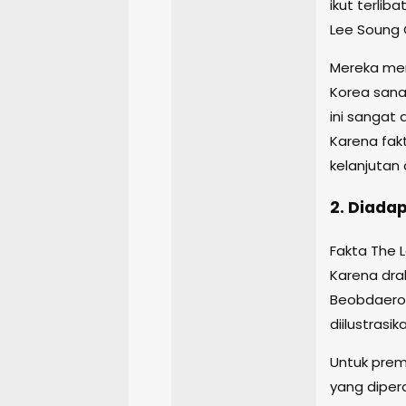
ikut terlib
Lee Soung 
Mereka mer
Korea sana
ini sangat
Karena fakt
kelanjutan 
2. Diada
Fakta The L
Karena drak
Beobdaero 
diilustrasika
Untuk prem
yang diper