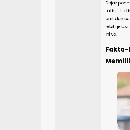
Sejak pena
rating tert
unik dan se
lebih jelas
ini ya.
Fakta-
Memili