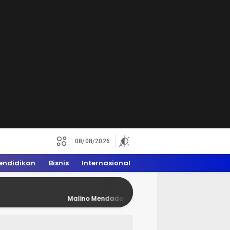
08/08/2026
endidikan
Bisnis
Internasional
Malino Mendadak Penuh Rider Trail, WAM 2026 Dongkrak Ekon