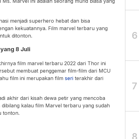
l Ms. Marvel ini adalah seorang murid biasa yang
nasi menjadi superhero hebat dan bisa
gan kekuatannya. Film marvel terbaru yang
6
tuk ditonton.
yang 8 Juli
hirnya film marvel terbaru 2022 dari Thor ini
rsebut membuat penggemar film-film dari MCU
ahu film ini merupakan film
seri
terakhir dari
7
di akhir dari kisah dewa petir yang mencoba
 dibilang kalau film Marvel terbaru yang sudah
u tonton.
8