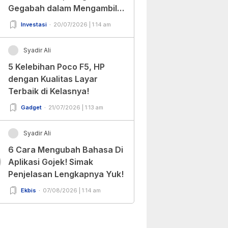
Gegabah dalam Mengambil
Keputusan!
Investasi
20/07/2026 | 1:14 am
Syadir Ali
5 Kelebihan Poco F5, HP
dengan Kualitas Layar
Terbaik di Kelasnya!
Gadget
21/07/2026 | 1:13 am
Syadir Ali
6 Cara Mengubah Bahasa Di
0
Aplikasi Gojek! Simak
Penjelasan Lengkapnya Yuk!
Ekbis
07/08/2026 | 1:14 am