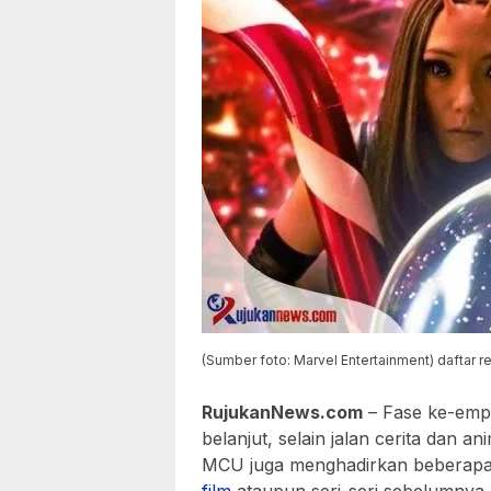
(Sumber foto: Marvel Entertainment) daftar r
RujukanNews.com
– Fase ke-empa
belanjut, selain jalan cerita dan 
MCU juga menghadirkan beberapa 
film
ataupun seri-seri sebelumnya.