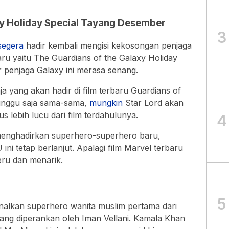
axy Holiday Special Tayang Desember
3
segera
hadir kembali mengisi kekosongan penjaga
aru yaitu The Guardians of the Galaxy Holiday
penjaga Galaxy ini merasa senang.
a yang akan hadir di film terbaru Guardians of
a tunggu saja sama-sama,
mungkin
Star Lord akan
 lebih lucu dari film terdahulunya.
4
enghadirkan superhero-superhero baru,
ni tetap berlanjut. Apalagi film Marvel terbaru
seru dan menarik.
5
alkan superhero wanita muslim pertama dari
ang diperankan oleh Iman Vellani. Kamala Khan