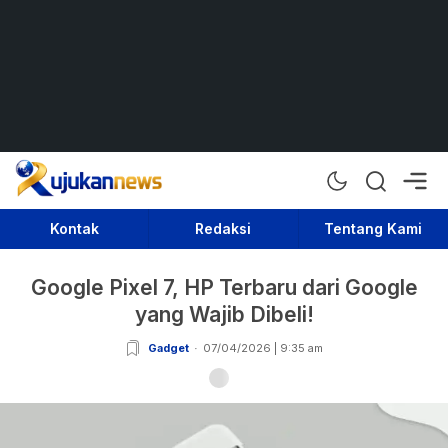
Rujukan News
Satu Rujukan Sejuta Informasi
Kontak
Redaksi
Tentang Kami
Google Pixel 7, HP Terbaru dari Google
yang Wajib Dibeli!
Gadget
07/04/2026 | 9:35 am