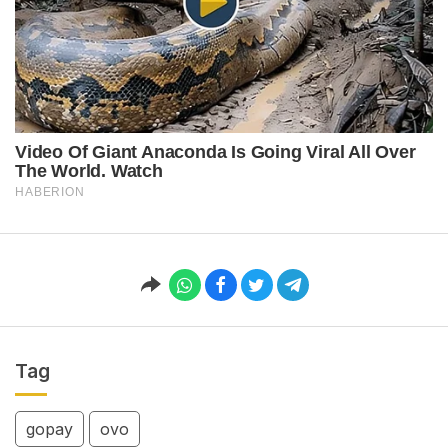
Tag
gopay
ovo