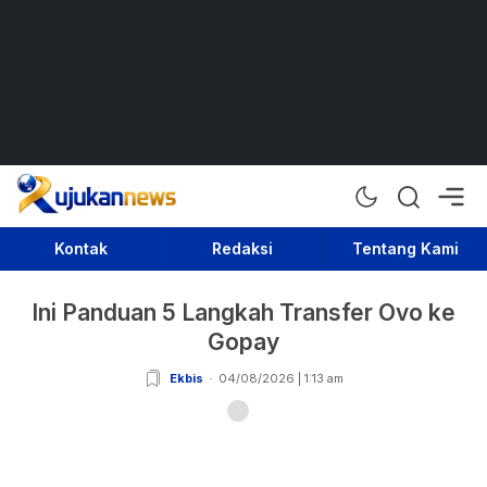
Rujukan News
Satu Rujukan Sejuta Informasi
Kontak
Redaksi
Tentang Kami
Ini Panduan 5 Langkah Transfer Ovo ke
Gopay
Ekbis
04/08/2026 | 1:13 am