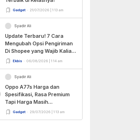
Gadget
21/07/2026 | 1:13 am
Syadir Ali
Update Terbaru! 7 Cara
Mengubah Opsi Pengiriman
Di Shopee yang Wajib Kalian
Ketahui!
Ekbis
06/08/2026 | 1:14 am
Syadir Ali
Oppo A77s Harga dan
0
Spesifikasi, Rasa Premium
Tapi Harga Masih
Bersahabat!
Gadget
29/07/2026 | 1:13 am