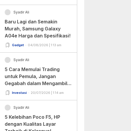
Syadir Ali
Baru Lagi dan Semakin
Murah, Samsung Galaxy
A04e Harga dan Spesifikasi!
Gadget
04/08/2026 | 1:13 am
Syadir Ali
5 Cara Memulai Trading
untuk Pemula, Jangan
Gegabah dalam Mengambil
Keputusan!
Investasi
20/07/2026 | 1:14 am
Syadir Ali
5 Kelebihan Poco F5, HP
dengan Kualitas Layar
Terbaik di Kelasnya!