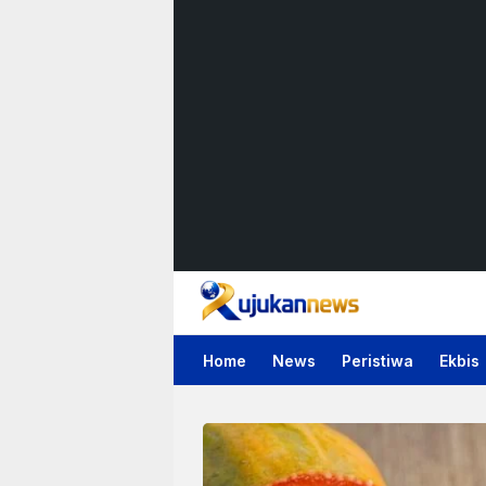
Rujukan News
Satu Rujukan Sejuta Informasi
Home
News
Peristiwa
Ekbis