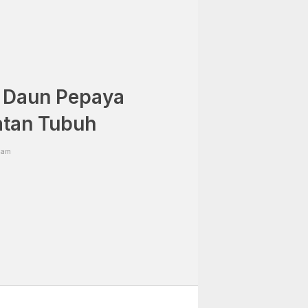
t Daun Pepaya
atan Tubuh
 am