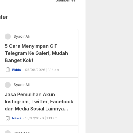
ler
Syadir Ali
5 Cara Menyimpan GIF
Telegram Ke Galeri, Mudah
Banget Kok!
Ekbis
05/08/2026 | 1:14 am
Syadir Ali
Jasa Pemulihan Akun
Instagram, Twitter, Facebook
dan Media Sosial Lainnya
(Update Terbaru 2022)
News
13/07/2026 | 1:13 am