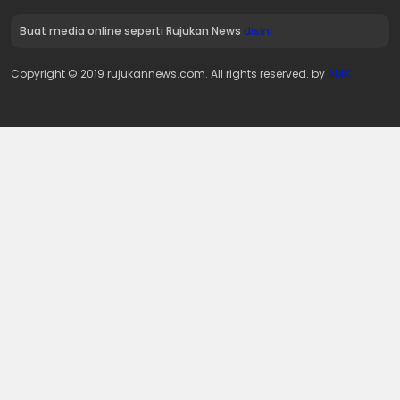
Buat media online seperti Rujukan News
disini
Copyright © 2019 rujukannews.com. All rights reserved. by
AMK