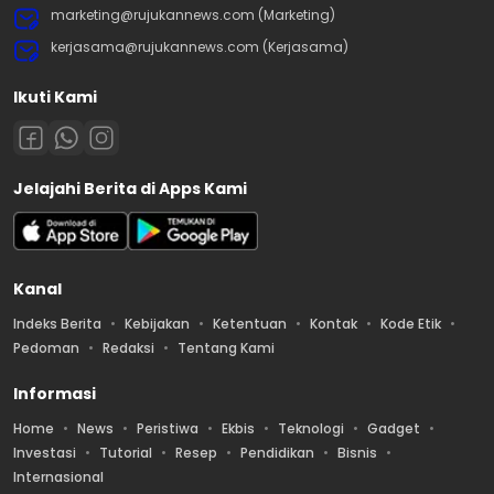
marketing@rujukannews.com (Marketing)
kerjasama@rujukannews.com (Kerjasama)
Ikuti Kami
Jelajahi Berita di Apps Kami
Kanal
Indeks Berita
Kebijakan
Ketentuan
Kontak
Kode Etik
Pedoman
Redaksi
Tentang Kami
Informasi
Home
News
Peristiwa
Ekbis
Teknologi
Gadget
Investasi
Tutorial
Resep
Pendidikan
Bisnis
Internasional