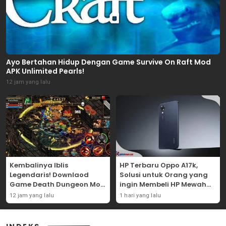
Ayo Bertahan Hidup Dengan Game Survive On Raft Mod
APK Unlimited Pearls!
12 jam yang lalu
Kembalinya Iblis
HP Terbaru Oppo A17k,
Legendaris! Downlaod
Solusi untuk Orang yang
Game Death Dungeon Mod
ingin Membeli HP Mewah
APK Dan Mainkan
Tapi Murah!
12 jam yang lalu
1 hari yang lalu
Sekarang Juga!