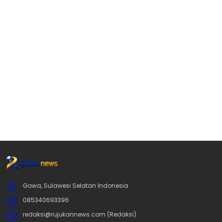
Gowa, Sulawesi Selatan Indonesia
085340693396
redaksi@rujukannews.com (Redaksi)