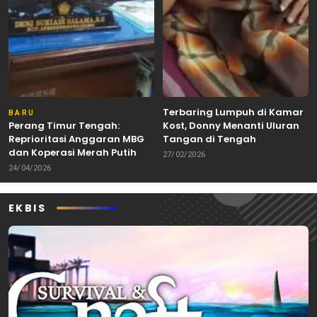
Terbaring Lumpuh di Kamar
BARU
Perang Timur Tengah:
Kost, Donny Menanti Uluran
Reprioritasi Anggaran MBG
Tangan di Tengah
dan Koperasi Merah Putih
Keterbatasan
27/02/2026
24/04/2026
EKBIS