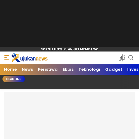
Home
News
Peristiwa
Ekbis
Teknologi
Gadget
Inves
HEADLINE