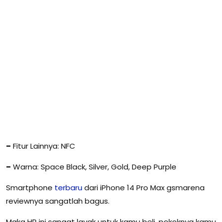
–
Fitur Lainnya: NFC
–
Warna: Space Black, Silver, Gold, Deep Purple
Smartphone
terbaru
dari iPhone 14 Pro Max gsmarena
reviewnya sangatlah bagus.
Maka HP ini sangat layak untuk kamu beli, pokoknya kamu