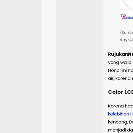
(Sumbe
engkap
RujukanN
yang wajib
Honor ini 
air, karena
Color LC
Karena had
kelebihan
H
kencang. B
menjadi day