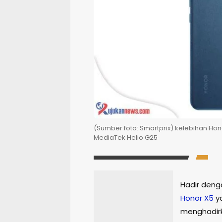
(Sumber foto: Smartprix) kelebihan Ho
MediaTek Helio G25
Hadir deng
Honor
X5
ya
menghadirk