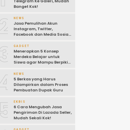
Telegram Ke Galeri, Mudah
Banget Kok!
2
NEWS
Jasa Pemulihan Akun
Instagram, Twitter,
Facebook dan Media Sosial
Lainnya (Update Terbaru
3
2022)
GADGET
Menerapkan 5 Konsep
Merdeka Belajar untuk
Siswa agar Mampu Berpikir
Kritis
4
NEWS
5 Berkas yang Harus
Dilampirkan dalam Proses
Pembuatan Dupak Guru
5
EKBIS
6 Cara Mengubah Jasa
Pengiriman Di Lazada Seller,
Mudah Sekali Kok!
GADGET