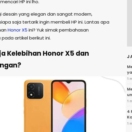
mencari HP ini lho.
agi desain yang elegan dan sangat modern,
pa saja tertarik ingin membeli HP ini. Lantas apa
ihan
Honor
X5
ini? Yuk simak pembahasan
pada artikel berikut ini.
ja Kelebihan Honor X5 dan
J
angan?
Me
ya
1 
Me
un
1 
4 
Ka
1 