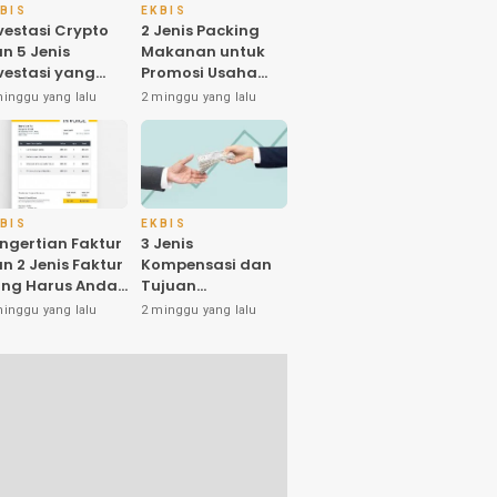
BIS
EKBIS
vestasi Crypto
2 Jenis Packing
n 5 Jenis
Makanan untuk
vestasi yang
Promosi Usaha
nyak Diminati
dan Higienitas
minggu yang lalu
2 minggu yang lalu
eh Investornya
Produk
 Indonesia
BIS
EKBIS
ngertian Faktur
3 Jenis
n 2 Jenis Faktur
Kompensasi dan
ng Harus Anda
Tujuan
tahui
Pemberiannya
minggu yang lalu
2 minggu yang lalu
yang Harus Anda
Ketahui