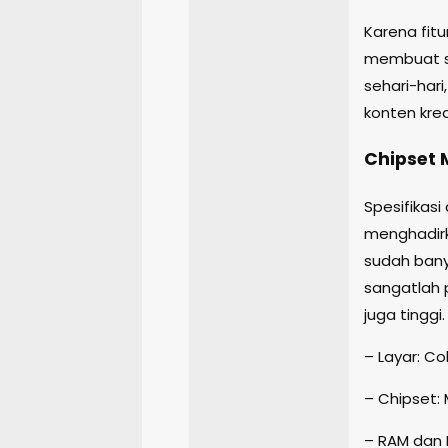
Karena fitu
membuat si
sehari-har
konten krea
Chipset 
Spesifikasi
menghadirk
sudah bany
sangatlah p
juga tinggi.
– Layar: Co
– Chipset:
– RAM dan 