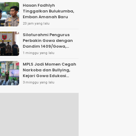
Hasan Fadhlyh
Tinggalkan Bulukumba,
Emban Amanah Baru
23 jam yang lalu
Silaturahmi Pengurus
Perbakin Gowa dengan
Dandim 1409/Gowa,
Bahas Pengembangan
1 minggu yang lalu
Lapangan Tembak dan
Pembinaan Atlet
MPLS Jadi Momen Cegah
Narkoba dan Bullying,
Kejari Gowa Edukasi
Pelajar Sejak Dini
3 minggu yang lalu