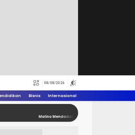
08/08/2026
endidikan
Bisnis
Internasional
Malino Mendadak Penuh Rider Trail, WAM 2026 Dongkrak Eko