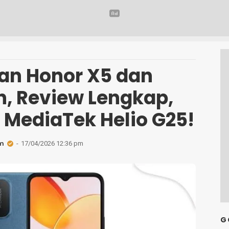
han Honor X5 dan
, Review Lengkap,
 MediaTek Helio G25!
m
17/04/2026 12:36 pm
G