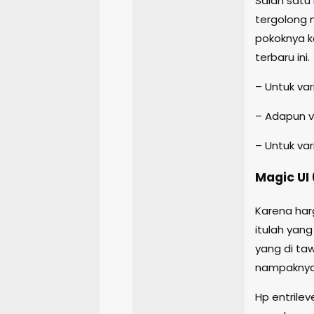
Salah satu
tergolong m
pokoknya k
terbaru ini.
– Untuk var
– Adapun va
– Untuk var
Magic UI 
Karena har
itulah yan
yang di ta
nampaknya 
Hp entrile