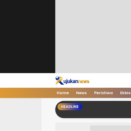
Home
News
Peristiwa
Ekbis
HEADLINE