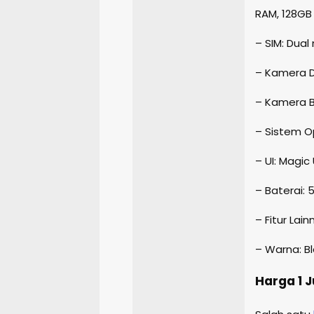
RAM, 128GB
– SIM: Dual
– Kamera D
– Kamera B
– Sistem Op
– UI: Magic U
– Baterai:
– Fitur Lai
– Warna: B
Harga 1 