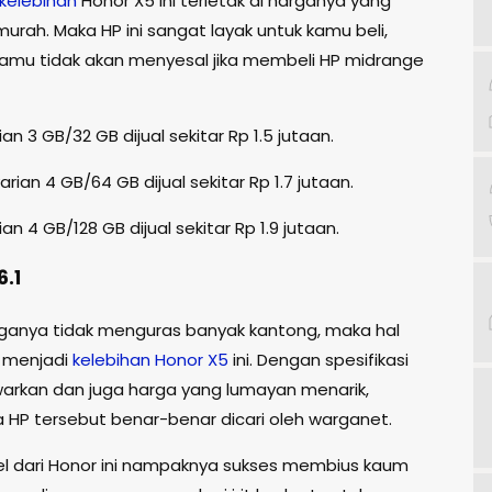
kelebihan
Honor X5 ini terletak di harganya yang
urah. Maka HP ini sangat layak untuk kamu beli,
amu tidak akan menyesal jika membeli HP midrange
ian 3 GB/32 GB dijual sekitar Rp 1.5 jutaan.
rian 4 GB/64 GB dijual sekitar Rp 1.7 jutaan.
ian 4 GB/128 GB dijual sekitar Rp 1.9 jutaan.
6.1
ganya tidak menguras banyak kantong, maka hal
g menjadi
kelebihan
Honor
X5
ini. Dengan spesifikasi
warkan dan juga harga yang lumayan menarik,
HP tersebut benar-benar dicari oleh warganet.
vel dari Honor ini nampaknya sukses membius kaum