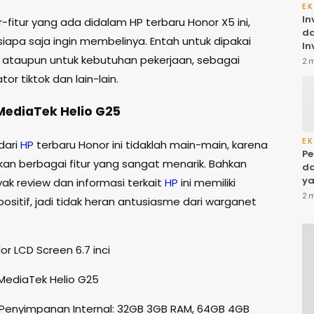
EK
In
r-fitur yang ada didalam HP terbaru Honor X5 ini,
da
apa saja ingin membelinya. Entah untuk dipakai
In
Ba
i, ataupun untuk kebutuhan pekerjaan, sebagai
2 
ol
tor tiktok dan lain-lain.
di
MediaTek Helio G25
 dari
HP
terbaru Honor ini tidaklah main-main, karena
EK
Pe
an berbagai fitur yang sangat menarik. Bahkan
da
ya
ak review dan informasi terkait
HP
ini memiliki
Ke
2 
ositif, jadi tidak heran antusiasme dari warganet
lor LCD Screen 6.7 inci
 MediaTek Helio G25
Penyimpanan Internal: 32GB 3GB RAM, 64GB 4GB