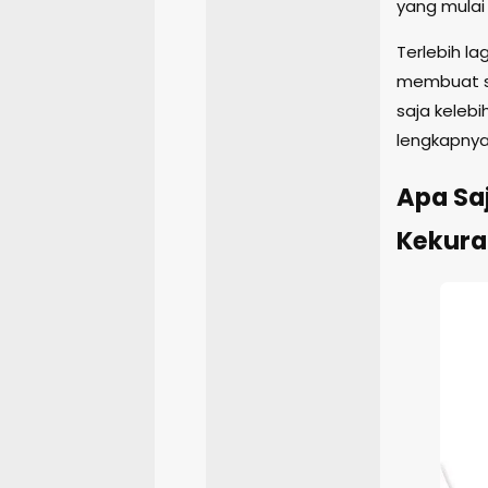
yang mulai 
Terlebih l
membuat sia
saja keleb
lengkapnya 
Apa Sa
Kekur