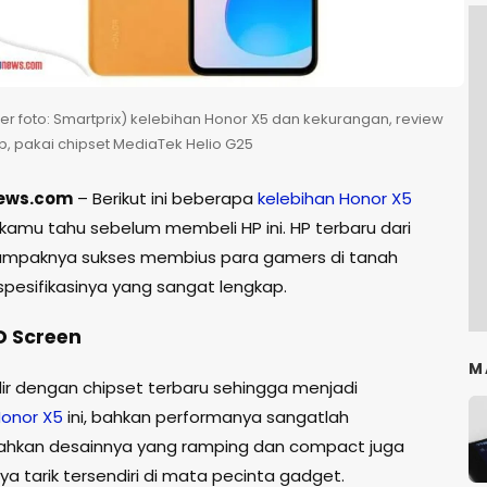
r foto: Smartprix) kelebihan Honor X5 dan kekurangan, review
, pakai chipset MediaTek Helio G25
ews.com
– Berikut ini beberapa
kelebihan
Honor
X5
 kamu tahu sebelum membeli HP ini. HP terbaru dari
nampaknya sukses membius para gamers di tanah
 spesifikasinya yang sangat lengkap.
D Screen
M
ir dengan chipset terbaru sehingga menjadi
onor
X5
ini, bahkan performanya sangatlah
ahkan desainnya yang ramping dan compact juga
a tarik tersendiri di mata pecinta gadget.