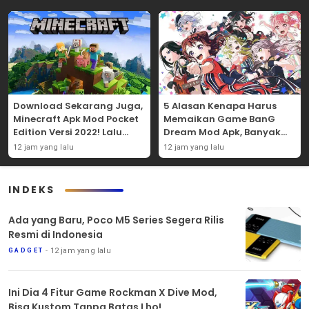
Download Sekarang Juga,
5 Alasan Kenapa Harus
Minecraft Apk Mod Pocket
Memaikan Game BanG
Edition Versi 2022! Lalu
Dream Mod Apk, Banyak
Nikmati 5 Fitur
Karakter Uniknya Lho!
12 jam yang lalu
12 jam yang lalu
Menariknya!
INDEKS
Ada yang Baru, Poco M5 Series Segera Rilis
Resmi di Indonesia
12 jam yang lalu
GADGET
Ini Dia 4 Fitur Game Rockman X Dive Mod,
Bisa Kustom Tanpa Batas Lho!