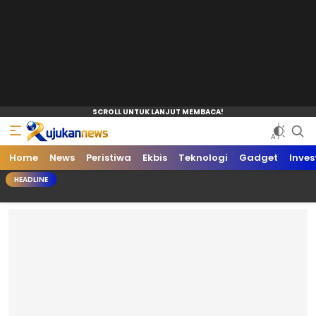
Home
News
Peristiwa
Ekbis
Teknologi
Gadget
Inves
HEADLINE