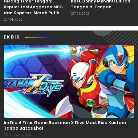
Perang Timur Tengah:
Kost, Donny Menanti Uluran
Reprioritasi Anggaran MBG
Tangan di Tengah
dan Koperasi Merah Putih
Keterbatasan
27/02/2026
24/04/2026
EKBIS
Ini Dia 4 Fitur Game Rockman X Dive Mod, Bisa Kustom
Tanpa Batas Lho!
12 jam yang lalu