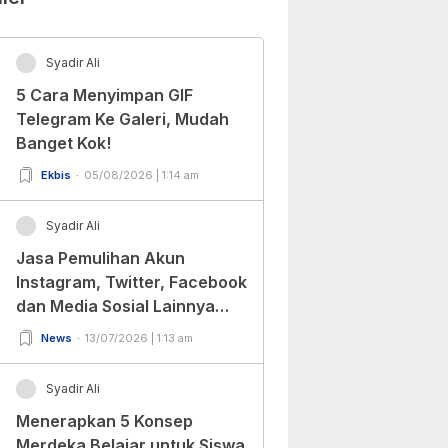
Syadir Ali
5 Cara Menyimpan GIF
Telegram Ke Galeri, Mudah
Banget Kok!
Ekbis
05/08/2026 | 1:14 am
Syadir Ali
Jasa Pemulihan Akun
Instagram, Twitter, Facebook
dan Media Sosial Lainnya
(Update Terbaru 2022)
News
13/07/2026 | 1:13 am
Syadir Ali
Menerapkan 5 Konsep
Merdeka Belajar untuk Siswa