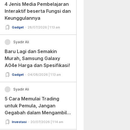
4 Jenis Media Pembelajaran
Interaktif beserta Fungsi dan
Keunggulannya
Gadget
28/07/2026 | 1:13 am
Syadir Ali
Baru Lagi dan Semakin
Murah, Samsung Galaxy
A04e Harga dan Spesifikasi!
Gadget
04/08/2026 | 1:13 am
Syadir Ali
5 Cara Memulai Trading
untuk Pemula, Jangan
Gegabah dalam Mengambil
Keputusan!
Investasi
20/07/2026 | 1:14 am