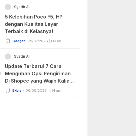
Syadir Ali
5 Kelebihan Poco F5, HP
dengan Kualitas Layar
Terbaik di Kelasnya!
Gadget
21/07/2026 | 1:13 am
Syadir Ali
Update Terbaru! 7 Cara
0
Mengubah Opsi Pengiriman
Di Shopee yang Wajib Kalian
Ketahui!
Ekbis
06/08/2026 | 1:14 am