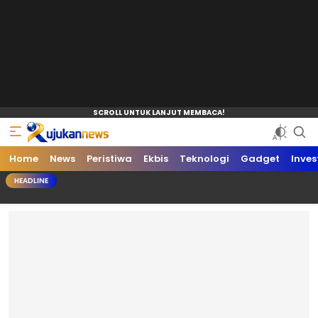
Home
News
Peristiwa
Ekbis
Teknologi
Gadget
Inves
HEADLINE