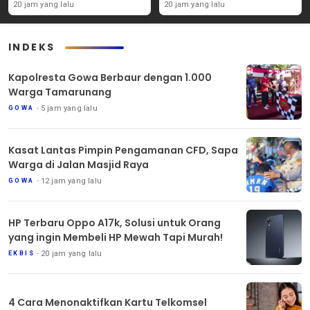
Tanaman Carpet Seed Di
Coba Sendiri!
20 jam yang lalu
20 jam yang lalu
Aquascape!
INDEKS
Kapolresta Gowa Berbaur dengan 1.000
Warga Tamarunang
5 jam yang lalu
GOWA
Kasat Lantas Pimpin Pengamanan CFD, Sapa
Warga di Jalan Masjid Raya
12 jam yang lalu
GOWA
HP Terbaru Oppo A17k, Solusi untuk Orang
yang ingin Membeli HP Mewah Tapi Murah!
20 jam yang lalu
EKBIS
4 Cara Menonaktifkan Kartu Telkomsel