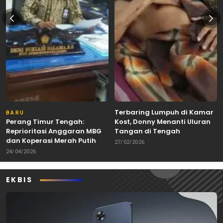
Terbaring Lumpuh di Kamar
BARU
Perang Timur Tengah:
Kost, Donny Menanti Uluran
Reprioritasi Anggaran MBG
Tangan di Tengah
dan Koperasi Merah Putih
Keterbatasan
27/02/2026
24/04/2026
EKBIS