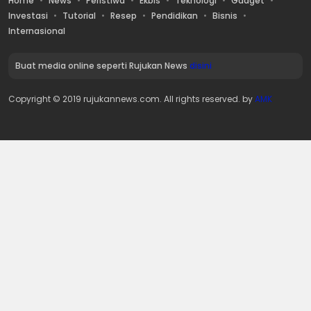
Home
News
Peristiwa
Ekbis
Teknologi
Gadget
Investasi
Tutorial
Resep
Pendidikan
Bisnis
Internasional
Buat media online seperti Rujukan News
disini
Copyright © 2019 rujukannews.com. All rights reserved. by
AMK